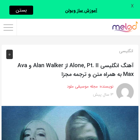
X
اشتراک
بستن
آموزش ساز ویولن
گذاری
با
استفاده
انگلیسی
0
از
روش‌های
آهنگ انگلیسی Alone, Pt. II از Alan Walker و Ava
زیر
Max به همراه متن و ترجمه مجزا
می‌توانید
نویسنده:
مجله موسیقی ملود
این
3 سال پیش
صفحه
را
با
دوستان
خود