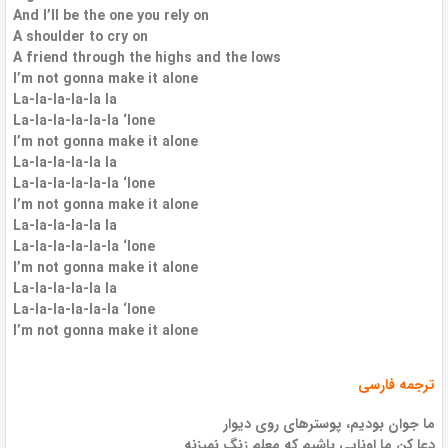
And I’ll be the one you rely on
A shoulder to cry on
A friend through the highs and the lows
I’m not gonna make it alone
La-la-la-la-la la
La-la-la-la-la-la ‘lone
I’m not gonna make it alone
La-la-la-la-la la
La-la-la-la-la-la ‘lone
I’m not gonna make it alone
La-la-la-la-la la
La-la-la-la-la-la ‘lone
I’m not gonna make it alone
La-la-la-la-la la
La-la-la-la-la-la ‘lone
I’m not gonna make it alone
ترجمه فارسی
ما جوان بودیم، پوسترهای روی دیوار
دعا کن ما اونایی باشیم که معلم زنگ نمیزنه