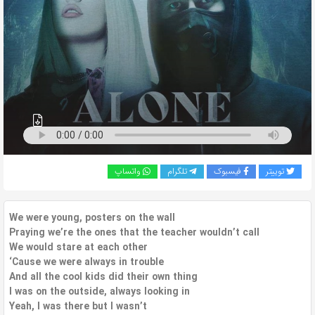
به
اشتراک
بگذارید.
کپی
لینک
توییتر
فیسبوک
تلگرام
واتساپ
We were young, posters on the wall
Praying we’re the ones that the teacher wouldn’t call
We would stare at each other
‘Cause we were always in trouble
And all the cool kids did their own thing
I was on the outside, always looking in
Yeah, I was there but I wasn’t