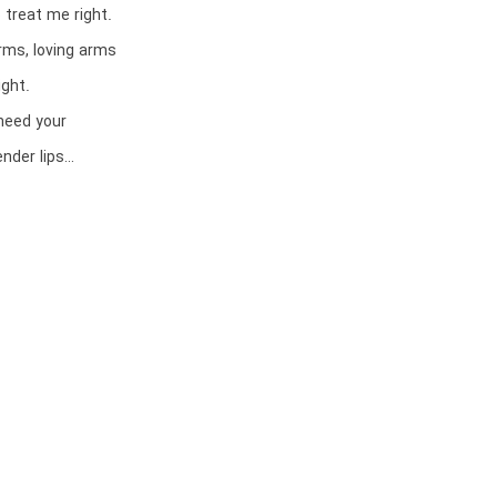
treat me right.
rms, loving arms
ight.
 need your
ender lips…