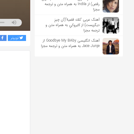
رقص) از Indila به همراه متن و ترجمه
مجزا
آهنگ عربی “تلك قضية”(آن چیزِ
دیگریست) از كايروكي به همراه متن و
ترجمه مجزا
توییتر
ف
آهنگ انگلیسی Goodbye My BAby از
Jace Junje به همراه متن و ترجمه مجزا