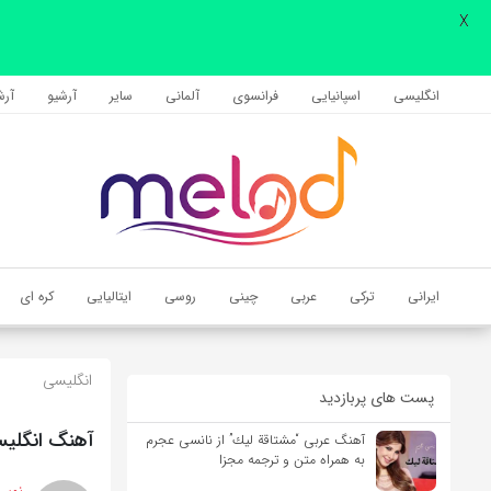
X
اشتراک گذاری
با استفاده از روش‌های زیر می‌توانید این صفحه را با دوستان خود به
انگلیسی
اسپانیایی
فرانسوی
آلمانی
سایر
آرشیو
آرشی
اشتراک بگذارید.
کپی لینک
ایرانی
ترکی
عربی
چینی
روسی
ایتالیایی
کره ای
انگلیسی
پست های پربازدید
آهنگ انگلیسی These Arms of Mine از Otis Redding به همراه 
آهنگ عربی “مشتاقة لیك” از نانسی عجرم
به همراه متن و ترجمه مجزا