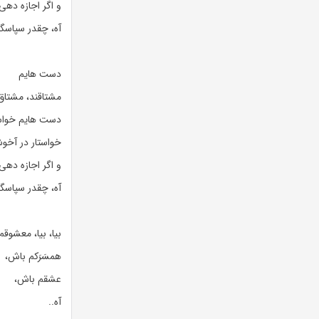
و اگر اجازه دهی
آه، چقدر سپاسگز
دست هایم
مشتاقند، مشتاق
دست هایم خواست
خواستار در آخو
و اگر اجازه دهی
آه، چقدر سپاسگز
بیا، بیا، معشوقم!
همسَرَکم باش،
عشقم باش،
آه..