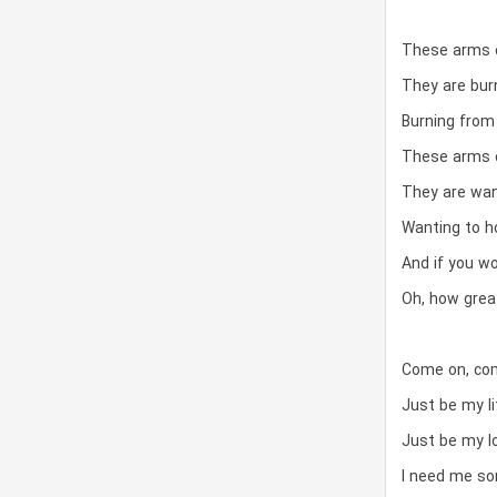
These arms 
They are bur
Burning from
These arms 
They are wan
Wanting to h
And if you w
Oh, how greate
Come on, com
Just be my l
Just be my lo
I need me s