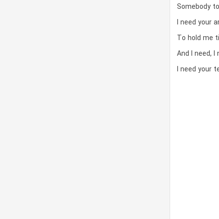
Somebody to 
I need your a
To hold me t
And I need, I
I need your t