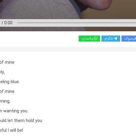
یسبوک
تلگرام
واتساپ
of mine
ly,
eling blue.
of mine
rning,
m wanting you.
ould let them hold you
ul I will be!