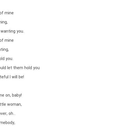
of mine
ning,
 wanting you.
of mine
ting,
old you.
ould let them hold you
ful I will be!
e on, baby!
ittle woman,
ver, oh..
omebody,