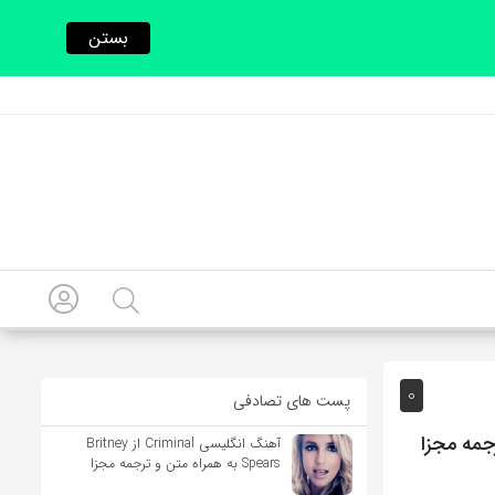
بستن
0
پست های تصادفی
آهنگ انگلیسی Criminal از Britney
Spears به همراه متن و ترجمه مجزا