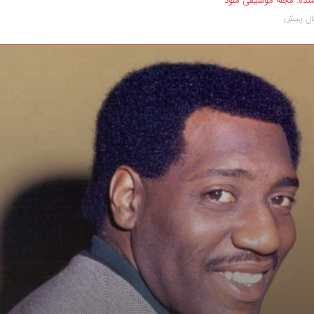
نده:
مجله موسیقی ملود