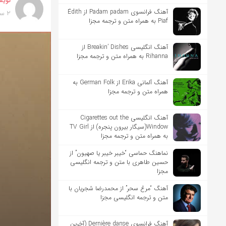
نویس
آهنگ فرانسوی Padam padam از Édith
2 سال پیش
Piaf به همراه متن و ترجمه مجزا
آهنگ انگلیسی Breakin’ Dishes از
Rihanna به همراه متن و ترجمه مجزا
آهنگ آلمانی Erika از German Folk به
همراه متن و ترجمه مجزا
آهنگ انگلیسی Cigarettes out the
Window(سیگار بیرون پنجره) از TV Girl
به همراه متن و ترجمه مجزا
نماهنگ حماسی “خیبر خیبر یا صهیون” از
حسین طاهری با متن و ترجمه انگلیسی
مجزا
آهنگ “مرغ سحر” از محمدرضا شجریان با
متن و ترجمه انگلیسی مجزا
آهنگ فرانسوی Dernière danse (آخرین