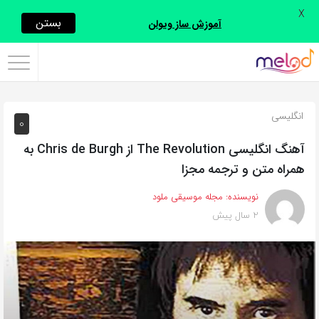
X
اشتراک
بستن
آموزش ساز ویولن
گذاری
با
استفاده
انگلیسی
0
از
روش‌های
آهنگ انگلیسی The Revolution از Chris de Burgh به
زیر
همراه متن و ترجمه مجزا
می‌توانید
نویسنده:
مجله موسیقی ملود
این
2 سال پیش
صفحه
را
با
دوستان
خود