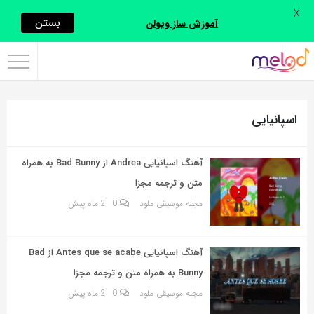
X
اشتراک
بستن
آموزش ساز ویولن
گذاری
با
استفاده
اسپانیایی
از
روش‌های
زیر
آهنگ اسپانیایی Andrea از Bad Bunny به همراه
می‌توانید
متن و ترجمه مجزا
این
مجله موسیقی ملود
0
2 ماه پیش
صفحه
را
آهنگ اسپانیایی Antes que se acabe از Bad
با
Bunny به همراه متن و ترجمه مجزا
دوستان
مجله موسیقی ملود
0
2 ماه پیش
خود