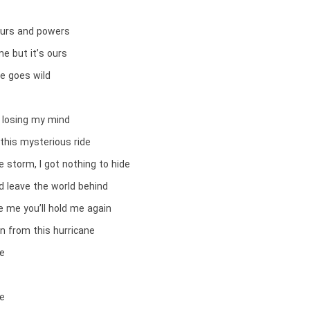
ours and powers
me but it’s ours
me goes wild
m losing my mind
 this mysterious ride
e storm, I got nothing to hide
nd leave the world behind
e me you’ll hold me again
ken from this hurricane
ne
ne