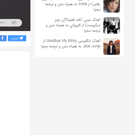
رقص) از Indila به همراه متن و ترجمه
مجزا
آهنگ عربی “تلك قضية”(آن چیزِ
دیگریست) از كايروكي به همراه متن و
ترجمه مجزا
توییتر
ف
آهنگ انگلیسی Goodbye My BAby از
Jace Junje به همراه متن و ترجمه مجزا