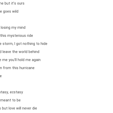
me but it’s ours
me goes wild
m losing my mind
 this mysterious ride
e storm, I got nothing to hide
nd leave the world behind
e me you’ll hold me again
ken from this hurricane
ne
antasy, ecstasy
s meant to be
 but love will never die