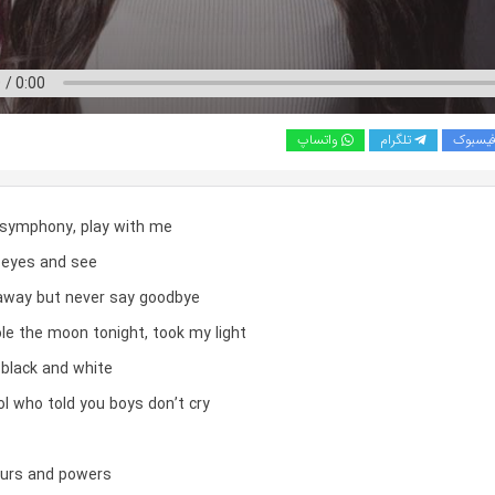
یسبوک
تلگرام
واتساپ
 symphony, play with me
 eyes and see
away but never say goodbye
e the moon tonight, took my light
 black and white
l who told you boys don’t cry
ours and powers