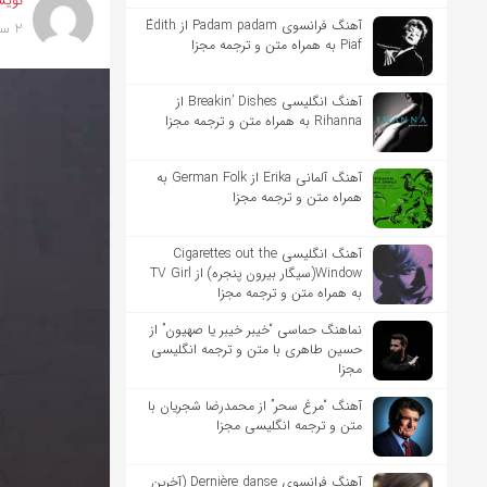
نویس
آهنگ فرانسوی Padam padam از Édith
2 سال پیش
Piaf به همراه متن و ترجمه مجزا
آهنگ انگلیسی Breakin’ Dishes از
Rihanna به همراه متن و ترجمه مجزا
آهنگ آلمانی Erika از German Folk به
همراه متن و ترجمه مجزا
آهنگ انگلیسی Cigarettes out the
Window(سیگار بیرون پنجره) از TV Girl
به همراه متن و ترجمه مجزا
نماهنگ حماسی “خیبر خیبر یا صهیون” از
حسین طاهری با متن و ترجمه انگلیسی
مجزا
آهنگ “مرغ سحر” از محمدرضا شجریان با
متن و ترجمه انگلیسی مجزا
آهنگ فرانسوی Dernière danse (آخرین