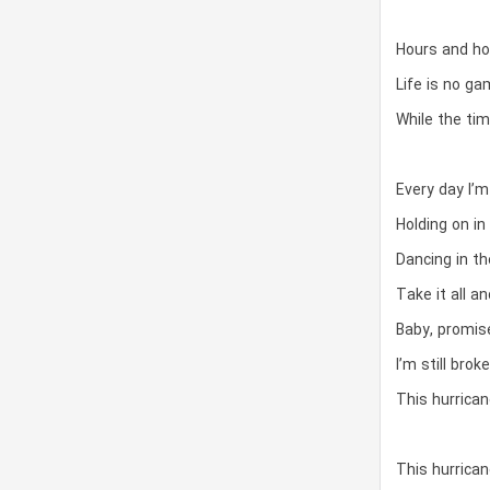
Hours and h
Life is no ga
While the ti
Every day I’
Holding on in
Dancing in th
Take it all a
Baby, promis
I’m still bro
This hurrica
This hurrica