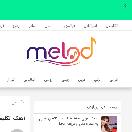
X
اشتراک گذاری
با استفاده از روش‌های زیر می‌توانید این صفحه را با دوستان خود به
انگلیسی
اسپانیایی
فرانسوی
آلمانی
سایر
آرشیو
آرشی
اشتراک بگذارید.
کپی لینک
ایرانی
ترکی
عربی
چینی
روسی
ایتالیایی
کره ای
انگلیسی
پست های پربازدید
آهنگ انگلیسی Hurricane از Eden Golan به همراه مت
آهنگ عربی “مشتاقة لیك” از نانسی عجرم
به همراه متن و ترجمه مجزا