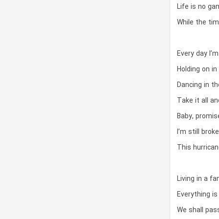
Life is no ga
While the ti
Every day I’
Holding on in
Dancing in th
Take it all a
Baby, promis
I’m still bro
This hurrica
Living in a f
Everything i
We shall pass