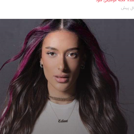
نده:
مجله موسیقی ملود