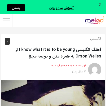
X
اشتراک
بستن
آموزش ساز ویولن
گذاری
با
استفاده
انگلیسی
0
از
روش‌های
آهنگ انگلیسی I know what it is to be young از
زیر
Orson Welles به همراه متن و ترجمه مجزا
می‌توانید
نویسنده:
مجله موسیقی ملود
این
2 سال پیش
صفحه
را
با
دوستان
خود