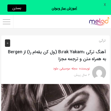
X
اشتراک
بستن
آموزش ساز ویولن
گذاری
با
استفاده
ترکی
0
از
روش‌های
آهنگ ترکی Bırak Yakamı (ول کن یقه‌ام را) از Bergen
زیر
به همراه متن و ترجمه مجزا
می‌توانید
نویسنده:
مجله موسیقی ملود
این
2 سال پیش
صفحه
را
با
دوستان
خود