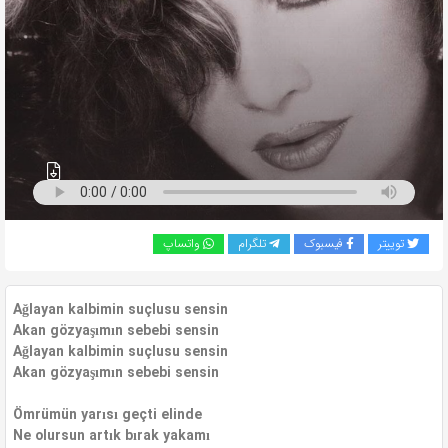
به
اشتراک
بگذارید.
کپی
لینک
توییتر
فیسبوک
تلگرام
واتساپ
Ağlayan kalbimin suçlusu sensin
Akan gözyaşımın sebebi sensin
Ağlayan kalbimin suçlusu sensin
Akan gözyaşımın sebebi sensin
Ömrümün yarısı geçti elinde
Ne olursun artık bırak yakamı