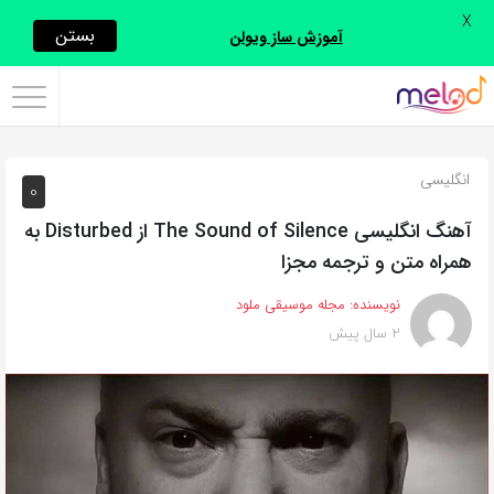
X
اشتراک
بستن
آموزش ساز ویولن
گذاری
با
استفاده
انگلیسی
0
از
روش‌های
آهنگ انگلیسی The Sound of Silence از Disturbed به
زیر
همراه متن و ترجمه مجزا
می‌توانید
نویسنده:
مجله موسیقی ملود
این
2 سال پیش
صفحه
را
با
دوستان
خود