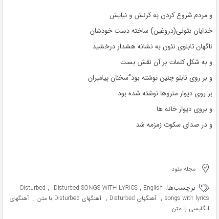
و مردم شروع کردن به کرنش و نیایش
خدایان نئونی(دروغین) ساخته دست خودشان
ناگهان تابلوی نئون به نشانه هشدار درخشید
و به شکل کلمات بر آن نقش بست
و بر روی تابلو چنین نوشته بود”سخنان پیامبران
بر روی دیوار متروها نوشته شده بود
و بروی دیوار خانه ها
و در صدای سکوت زمزمه شد
مجله ملود
برچسب‌ها:
,
,
Disturbed
Disturbed SONGS WITH LYRICS
English
,
,
,
songs with lyrics
آهنگهای Disturbed
آهنگهای Disturbed با متن
آهنگهای
انگلیسی با متن