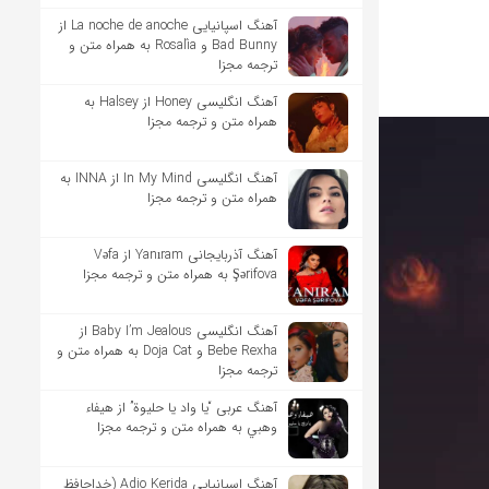
آهنگ اسپانیایی La noche de anoche از
Bad Bunny و Rosalía به همراه متن و
ترجمه مجزا
آهنگ انگلیسی Honey از Halsey به
همراه متن و ترجمه مجزا
آهنگ انگلیسی In My Mind از INNA به
همراه متن و ترجمه مجزا
آهنگ آذربایجانی Yanıram از Vəfa
Şərifova به همراه متن و ترجمه مجزا
آهنگ انگلیسی Baby I’m Jealous از
Bebe Rexha و Doja Cat به همراه متن و
ترجمه مجزا
آهنگ عربی “يا واد يا حليوة” از هيفاء
وهبي به همراه متن و ترجمه مجزا
آهنگ اسپانیایی Adio Kerida (خداحافظ