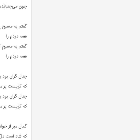
چون می‌جنبانَدِش
گفتم به مسیح ِ آهنی1، ای ا
همه دردَ‌م را
گفتم به مسیحِ آ
همه دردَ‌م را
چنان گران بود با
که گریست بر 
چنان گران بود با
که گریست بر 
گمان مبر از خوان
که شاد است دلَ‌