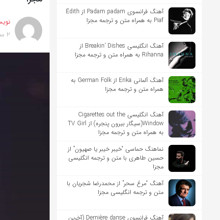
آهنگ فرانسوی Padam padam از Édith
Piaf به همراه متن و ترجمه مجزا
نویس
2 سال پیش
آهنگ انگلیسی Breakin’ Dishes از
Rihanna به همراه متن و ترجمه مجزا
آهنگ آلمانی Erika از German Folk به
همراه متن و ترجمه مجزا
آهنگ انگلیسی Cigarettes out the
Window(سیگار بیرون پنجره) از TV Girl
به همراه متن و ترجمه مجزا
نماهنگ حماسی “خیبر خیبر یا صهیون” از
حسین طاهری با متن و ترجمه انگلیسی
مجزا
آهنگ “مرغ سحر” از محمدرضا شجریان با
متن و ترجمه انگلیسی مجزا
آهنگ فرانسوی Dernière danse (آخرین