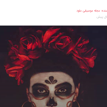
نده:
مجله موسیقی ملود