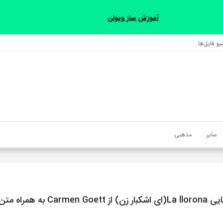
آموزش ساز ویولن
و فایل‌‎ها
سایر
مذهبی
آهنگ اسپانیایی La llorona(ای اشکبار زن) از ett