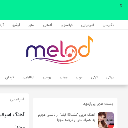
X
اشتراک گذاری
با استفاده از روش‌های زیر می‌توانید این صفحه را با دوستان خود به
انگلیسی
اسپانیایی
فرانسوی
آلمانی
سایر
آرشیو
آرشی
اشتراک بگذارید.
کپی لینک
ایرانی
ترکی
عربی
چینی
روسی
ایتالیایی
کره ای
اسپانیایی
پست های پربازدید
آهنگ عربی “مشتاقة لیك” از نانسی عجرم
به همراه متن و ترجمه مجزا
مجزا