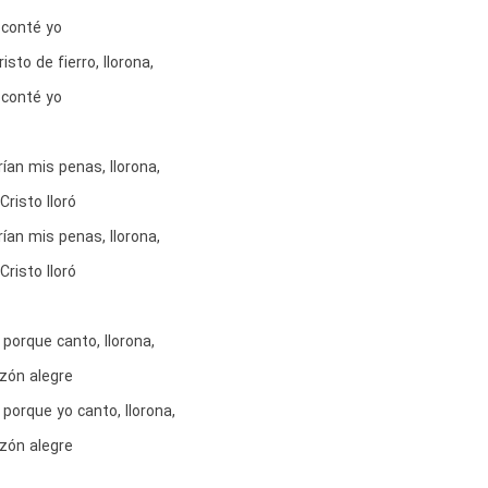
 conté yo
sto de fierro, llorona,
 conté yo
ían mis penas, llorona,
Cristo lloró
ían mis penas, llorona,
Cristo lloró
porque canto, llorona,
azón alegre
porque yo canto, llorona,
azón alegre