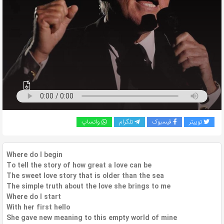
به
اشتراک
بگذارید.
کپی
لینک
توییتر
فیسبوک
تلگرام
واتساپ
Where do I begin
To tell the story of how great a love can be
The sweet love story that is older than the sea
The simple truth about the love she brings to me
Where do I start
With her first hello
She gave new meaning to this empty world of mine