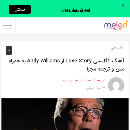
X
اشتراک
بستن
آموزش ساز ویولن
گذاری
با
استفاده
انگلیسی
0
از
روش‌های
آهنگ انگلیسی Love Story از Andy Williams به همراه
زیر
متن و ترجمه مجزا
می‌توانید
نویسنده:
مجله موسیقی ملود
این
3 سال پیش
صفحه
را
با
دوستان
خود