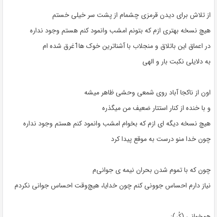
از تلاش برای دیدن قرمزی چشمام از پشت سر خیلی خستم
هیچ نسخه بهتری ازم که بتونم امشب وانمود کنم هستم وجود نداره
در اعماق این باتلاق و منجلاب با آشناترین خوک ها1غرق شده ام
به دلایلی نکبت بار و الهی
اون از ناکجا آباد روی شمعی وحشی ظاهر میشه
و با خنده از کنار استتار ضعیف من میگذره
هیچ نسخه دیگه ای ازم که بخوام امشب وانمود کنم هستم وجود نداره
چون خدا منو درست به موقع پیدا کرد
چون که با تموم شدن بحران نیمه ی جوانی‌م
نیاز دارم احساس جوونی کنم چون خدایا، هیچ‌وقت احساس جوانی نکردم
همخوانی (کُر):