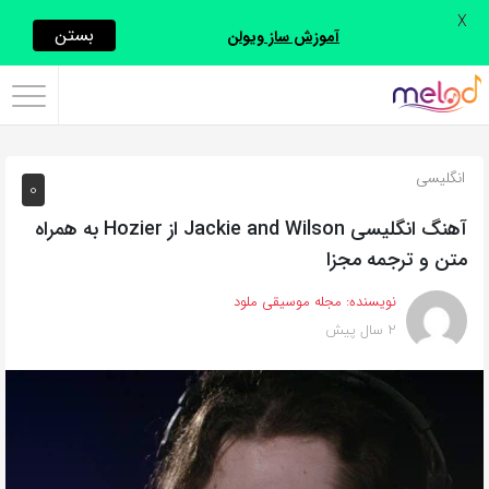
X
اشتراک
بستن
آموزش ساز ویولن
گذاری
با
استفاده
انگلیسی
0
از
روش‌های
آهنگ انگلیسی Jackie and Wilson از Hozier به همراه
زیر
متن و ترجمه مجزا
می‌توانید
نویسنده:
مجله موسیقی ملود
این
2 سال پیش
صفحه
را
با
دوستان
خود