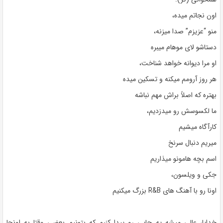
اون نجاتم میده،
منو “عزیزم” صدا میزنه،
دستاشو لای موهام میبره
او مرا دیوانه خواهد شناخت،
هر روز آرومم میکنه و تسکین میده
بهتره که اصلاً براش مهم نباشه
ما لکسوسش رو میدزدیم،
کارآگاه میشیم
میریم دنبال سرنخ
اسم بچه هامونو میذاریم
جکی و ویلسون،
اونا رو با آهنگ های R&B بزرگ میکنیم
خدایا، عالی میشه یه جایی رو پیدا کنیم که بتونیم بعضی وقتا به اونجا