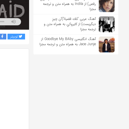
رقص) از Indila به همراه متن و ترجمه
مجزا
آهنگ عربی “تلك قضية”(آن چیزِ
دیگریست) از كايروكي به همراه متن و
ترجمه مجزا
توییتر
ف
آهنگ انگلیسی Goodbye My BAby از
Jace Junje به همراه متن و ترجمه مجزا