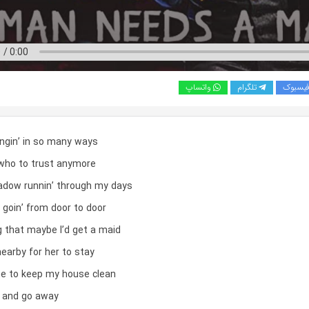
یسبوک
تلگرام
واتساپ
angin’ in so many ways
 who to trust anymore
adow runnin’ through my days
 goin’ from door to door
g that maybe I’d get a maid
nearby for her to stay
e to keep my house clean
 and go away