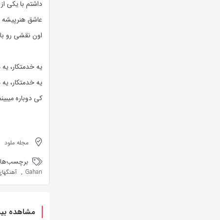
داشتم با یکی از
عاشق هنرپیشه 
اون نقشی رو با
یه خدمتکار، یه م
یه خدمتکار، یه م
کی دوباره میبی
مجله ملود
برچسب‌ها:
,
Gahan
آهنگهای Dave Gahan ب
مشاهده بیش