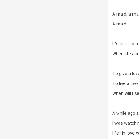
A maid, a ma
A maid
It’s hard to
When life and
To give a love
To live a lov
When will I s
A while ago 
I was watchin
I fell in love