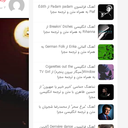
نویس
آهنگ فرانسوی Padam padam از Édith
2 سال پیش
Piaf به همراه متن و ترجمه مجزا
آهنگ انگلیسی Breakin’ Dishes از
Rihanna به همراه متن و ترجمه مجزا
آهنگ آلمانی Erika از German Folk به
همراه متن و ترجمه مجزا
آهنگ انگلیسی Cigarettes out the
Window(سیگار بیرون پنجره) از TV Girl
به همراه متن و ترجمه مجزا
نماهنگ حماسی “خیبر خیبر یا صهیون” از
حسین طاهری با متن و ترجمه انگلیسی
مجزا
آهنگ “مرغ سحر” از محمدرضا شجریان با
متن و ترجمه انگلیسی مجزا
آهنگ فرانسوی Dernière danse (آخرین