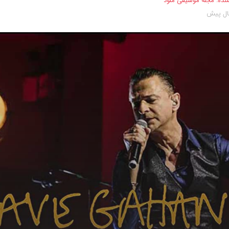
نده:
مجله موسیقی ملود