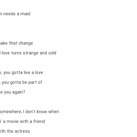
n needs a maid
 make that change
 love turns strange and cold
, you gotta live a love
e, you gotta be part of
ee you again?
somewhere, I don’t know when
’ a movie with a friend
 with the actress