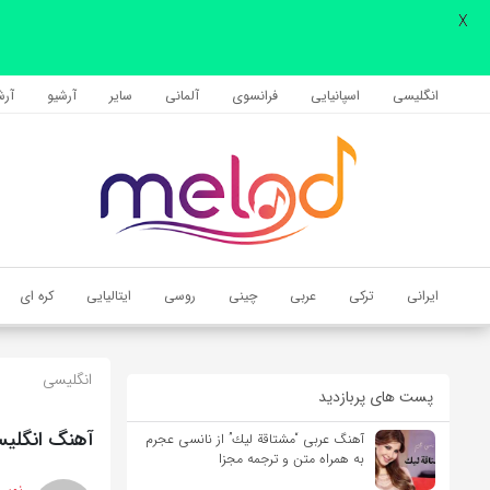
X
اشتراک گذاری
با استفاده از روش‌های زیر می‌توانید این صفحه را با دوستان خود به
انگلیسی
اسپانیایی
فرانسوی
آلمانی
سایر
آرشیو
آرشی
اشتراک بگذارید.
کپی لینک
ایرانی
ترکی
عربی
چینی
روسی
ایتالیایی
کره ای
انگلیسی
پست های پربازدید
آهنگ انگلیسی A Man Needs a Maid از Dave Gahan به همراه 
آهنگ عربی “مشتاقة لیك” از نانسی عجرم
به همراه متن و ترجمه مجزا