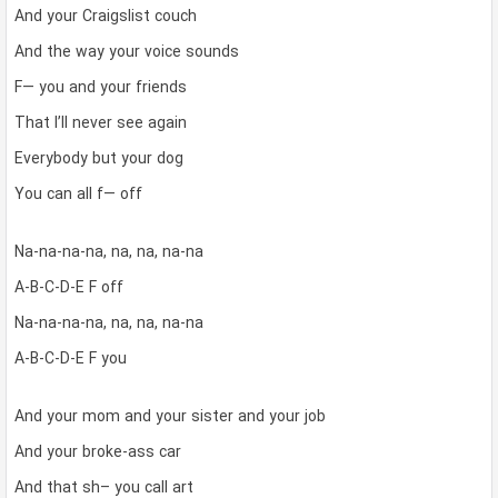
And your Craigslist couch
And the way your voice sounds
F— you and your friends
That I’ll never see again
Everybody but your dog
You can all f— off
Na-na-na-na, na, na, na-na
A-B-C-D-E F off
Na-na-na-na, na, na, na-na
A-B-C-D-E F you
And your mom and your sister and your job
And your broke-ass car
And that sh– you call art