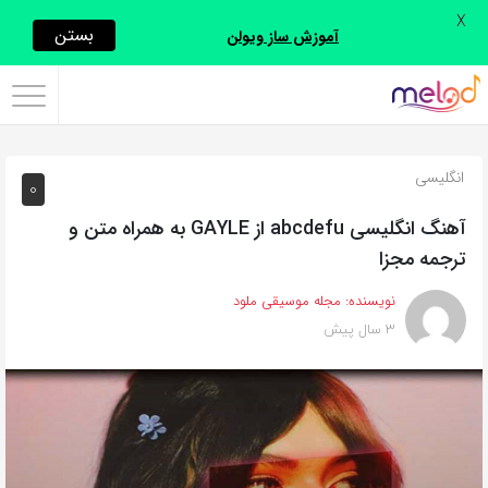
X
اشتراک
بستن
آموزش ساز ویولن
گذاری
با
استفاده
انگلیسی
0
از
روش‌های
آهنگ انگلیسی abcdefu از GAYLE به همراه متن و
زیر
ترجمه مجزا
می‌توانید
نویسنده:
مجله موسیقی ملود
این
3 سال پیش
صفحه
را
با
دوستان
خود