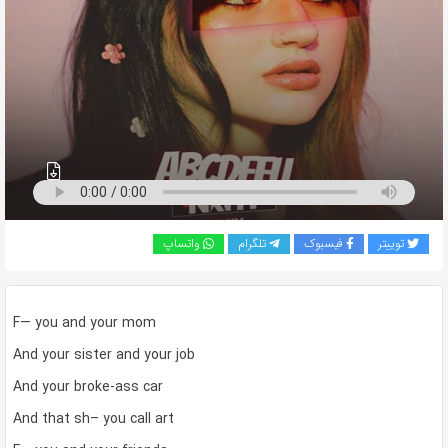
به
اشتراک
بگذارید.
کپی
لینک
توییتر
فیسبوک
تلگرام
واتساپ
F— you and your mom
And your sister and your job
And your broke-ass car
And that sh– you call art