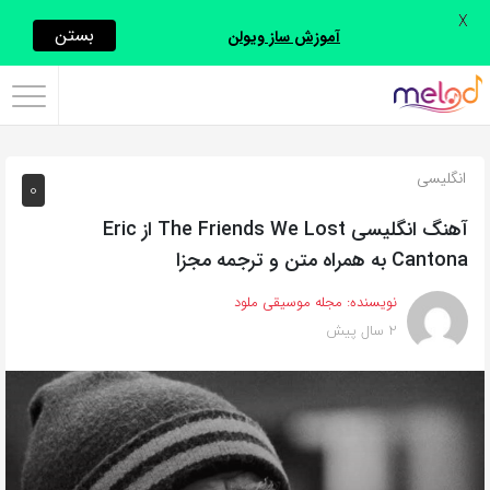
X
اشتراک
بستن
آموزش ساز ویولن
گذاری
با
استفاده
انگلیسی
0
از
روش‌های
آهنگ انگلیسی The Friends We Lost از Eric
زیر
Cantona به همراه متن و ترجمه مجزا
می‌توانید
نویسنده:
مجله موسیقی ملود
این
2 سال پیش
صفحه
را
با
دوستان
خود