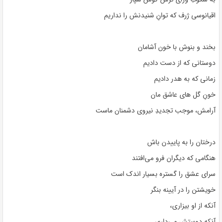
اقیانوسی ژرف که توانِ شنیدنش را نداریم
بخند و بنوش با خون آشامان
دوستانی که از دست دادیم
زمانی که به هدر دادیم
خونِ گل های عاشق مان
آرامش، موجب تجدیدِ نیروی دشمنان ماست
درختان را به پاییدن باش
هنگامی که دیگران فرو می‌افتند
سرای عشق را گستره‌ بسیار اندک است
خویشتن را در آیینه بنگر
آنکه از او بیزاری،
آنکه دوستش می‌داری