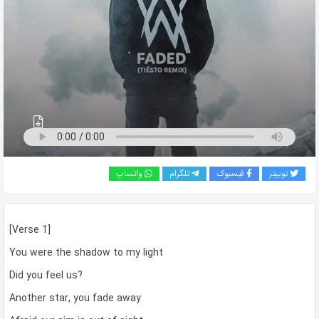
به
اشتراک
بگذارید.
کپی
لینک
توییتر
فیسبوک
تلگرام
واتساپ
[Verse 1]
You were the shadow to my light
Did you feel us?
Another star, you fade away