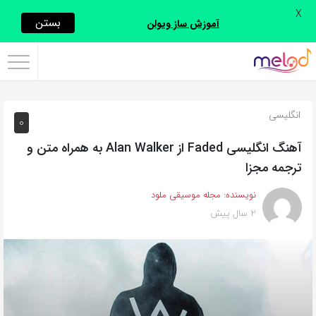
X
اشتراک
بستن
آموزش ساز ویولن
گذاری
با
استفاده
انگلیسی
0
از
روش‌های
آهنگ انگلیسی Faded از Alan Walker به همراه متن و
زیر
ترجمه مجزا
می‌توانید
نویسنده:
مجله موسیقی ملود
این
2 سال پیش
صفحه
را
با
دوستان
خود