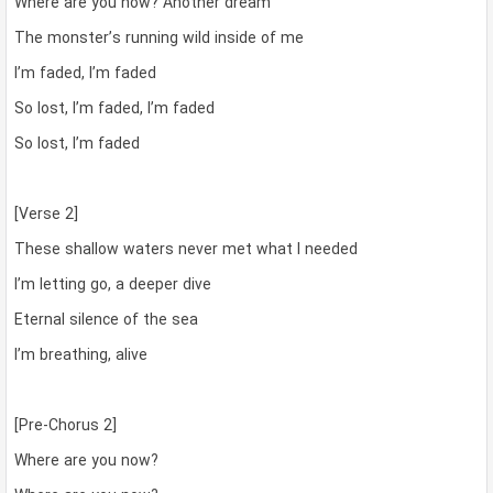
Where are you now? Another dream
The monster’s running wild inside of me
I’m faded, I’m faded
So lost, I’m faded, I’m faded
So lost, I’m faded
[Verse 2]
These shallow waters never met what I needed
I’m letting go, a deeper dive
Eternal silence of the sea
I’m breathing, alive
[Pre-Chorus 2]
Where are you now?