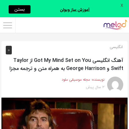
X
اشتراک
بستن
آموزش ساز ویولن
گذاری
با
استفاده
انگلیسی
0
از
روش‌های
آهنگ انگلیسی Got My Mind Set on You از Taylor
زیر
Swift و George Harrison به همراه متن و ترجمه مجزا
می‌توانید
نویسنده:
مجله موسیقی ملود
این
2 سال پیش
صفحه
را
با
دوستان
خود