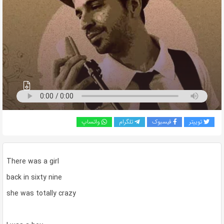
به
اشتراک
بگذارید.
کپی
لینک
توییتر
فیسبوک
تلگرام
واتساپ
There was a girl
back in sixty nine
she was totally crazy