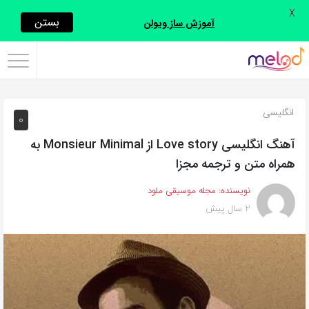
X
اشتراک
بستن
آموزش ساز ویولن
گذاری
با
استفاده
انگلیسی
0
از
روش‌های
آهنگ انگلیسی Love story از Monsieur Minimal به
زیر
همراه متن و ترجمه مجزا
می‌توانید
نویسنده:
مجله موسیقی ملود
این
2 سال پیش
صفحه
را
با
دوستان
خود