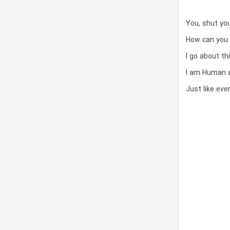
You, shut yo
How can you
I go about t
I am Human a
Just like ev