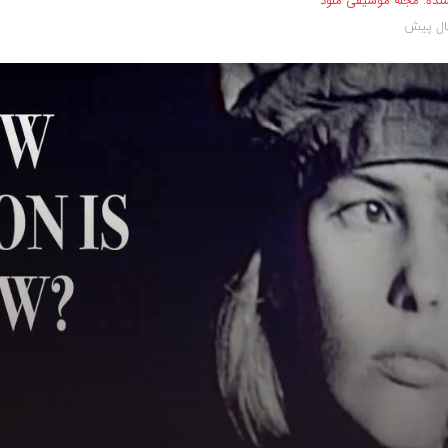
نده:
مجله موسیقی ملود