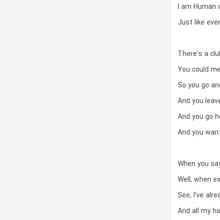
I am Human a
Just like ev
There’s a club
You could me
So you go an
And you leav
And you go h
And you want
When you say
Well, when e
See, I’ve alr
And all my h