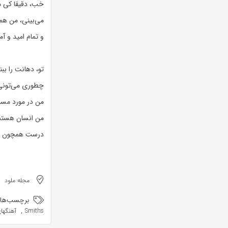
خب، دقیقا کی م
می‌بینی، من هم
و تمام امید و آم
تو، دهانت را ببن
چطوری می‌تونی
من در مورد مسائ
من انسان هستم 
درست همچون ه
مجله ملود
برچسب‌ها:
,
Smiths
آهنگهای The Smiths 