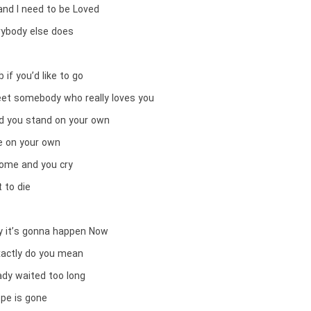
nd I need to be Loved
erybody else does
 if you’d like to go
et somebody who really loves you
d you stand on your own
e on your own
ome and you cry
 to die
 it’s gonna happen Now
xactly do you mean
eady waited too long
ope is gone