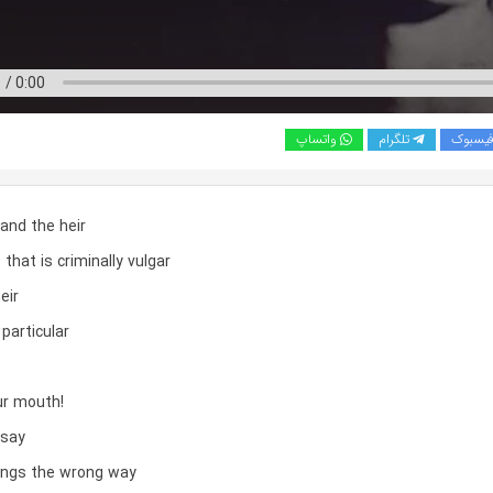
یسبوک
تلگرام
واتساپ
and the heir
that is criminally vulgar
eir
 particular
ur mouth!
 say
hings the wrong way