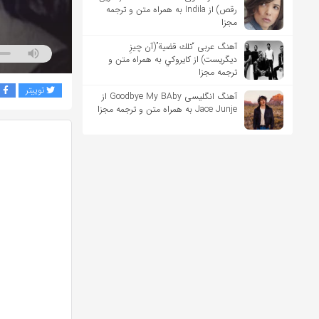
رقص) از Indila به همراه متن و ترجمه
مجزا
آهنگ عربی “تلك قضية”(آن چیزِ
دیگریست) از كايروكي به همراه متن و
ترجمه مجزا
توییتر
ف
آهنگ انگلیسی Goodbye My BAby از
Jace Junje به همراه متن و ترجمه مجزا