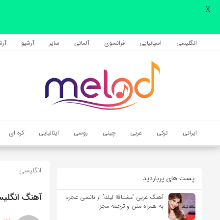
X
اشتراک گذاری
با استفاده از روش‌های زیر می‌توانید این صفحه را با دوستان خود به
انگلیسی
اسپانیایی
فرانسوی
آلمانی
سایر
آرشیو
آرشی
اشتراک بگذارید.
کپی لینک
ایرانی
ترکی
عربی
چینی
روسی
ایتالیایی
کره ای
انگلیسی
پست های پربازدید
آهنگ انگلیسی How Soon Is Now از The Smiths به همراه م
آهنگ عربی “مشتاقة لیك” از نانسی عجرم
به همراه متن و ترجمه مجزا