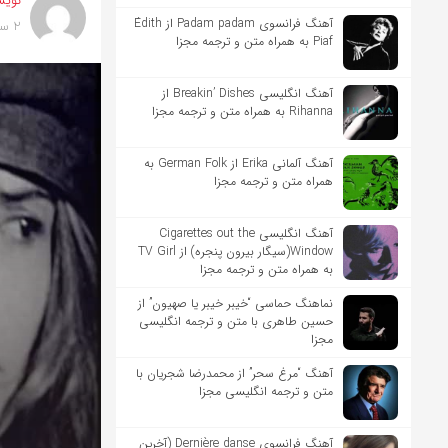
نویس
آهنگ فرانسوی Padam padam از Édith
2 سال پیش
Piaf به همراه متن و ترجمه مجزا
آهنگ انگلیسی Breakin’ Dishes از
Rihanna به همراه متن و ترجمه مجزا
آهنگ آلمانی Erika از German Folk به
همراه متن و ترجمه مجزا
آهنگ انگلیسی Cigarettes out the
Window(سیگار بیرون پنجره) از TV Girl
به همراه متن و ترجمه مجزا
نماهنگ حماسی “خیبر خیبر یا صهیون” از
حسین طاهری با متن و ترجمه انگلیسی
مجزا
آهنگ “مرغ سحر” از محمدرضا شجریان با
متن و ترجمه انگلیسی مجزا
آهنگ فرانسوی Dernière danse (آخرین