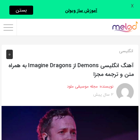
X
اشتراک
بستن
آموزش ساز ویولن
گذاری
با
استفاده
انگلیسی
0
از
روش‌های
آهنگ انگلیسی Demons از Imagine Dragons به همراه
زیر
متن و ترجمه مجزا
می‌توانید
نویسنده:
مجله موسیقی ملود
این
2 سال پیش
صفحه
را
با
دوستان
خود