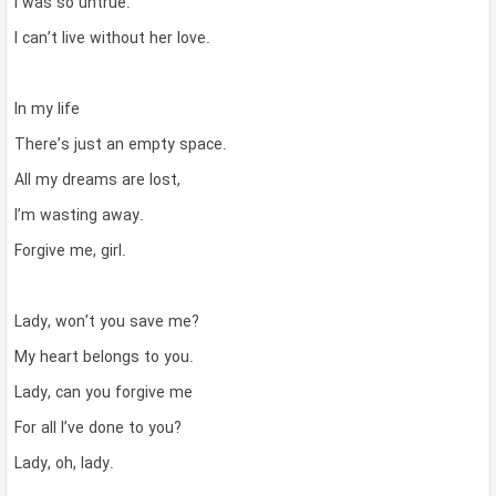
I was so untrue.
I can’t live without her love.
In my life
There’s just an empty space.
All my dreams are lost,
I’m wasting away.
Forgive me, girl.
Lady, won’t you save me?
My heart belongs to you.
Lady, can you forgive me
For all I’ve done to you?
Lady, oh, lady.