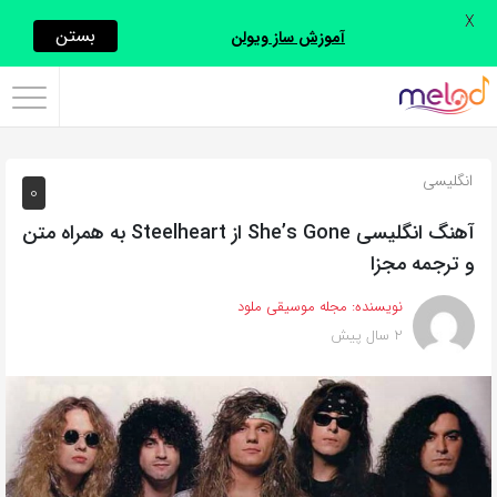
X
اشتراک
بستن
آموزش ساز ویولن
گذاری
با
استفاده
انگلیسی
0
از
روش‌های
آهنگ انگلیسی She’s Gone از Steelheart به همراه متن
زیر
و ترجمه مجزا
می‌توانید
نویسنده:
مجله موسیقی ملود
این
2 سال پیش
صفحه
را
با
دوستان
خود