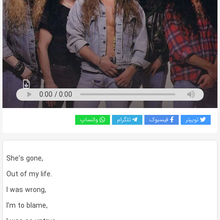
به
اشتراک
بگذارید.
کپی
لینک
توییتر
فیسبوک
تلگرام
واتساپ
She’s gone,
Out of my life.
I was wrong,
I’m to blame,