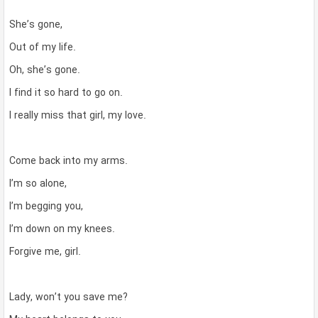
She’s gone,
Out of my life.
Oh, she’s gone.
I find it so hard to go on.
I really miss that girl, my love.
Come back into my arms.
I’m so alone,
I’m begging you,
I’m down on my knees.
Forgive me, girl.
Lady, won’t you save me?