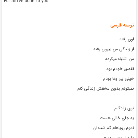
For all I’ve done to you.
ترجمه فارسی
اون رفته
از زندگی من بیرون رفته
من اشتباه میکردم
تقصیر خودم بود
خیلی بی وفا بودم
نمیتونم بدون عشقش زندگی کنم
توی زندگیم
یه جای خالی هست
تموم رویاهام گم شده ان
دارم از دست میرم