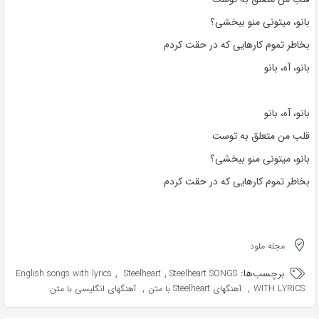
بانو، میتونی منو ببخشی؟
بخاطر تموم کارهایی که در حقت کردم
بانو، آه، بانو
بانو، آه، بانو
قلب من متعلق به توست
بانو، میتونی منو ببخشی؟
بخاطر تموم کارهایی که در حقت کردم
مجله ملود
برچسب‌ها:
,
,
English songs with lyrics
Steelheart
Steelheart SONGS
,
,
WITH LYRICS
آهنگهای Steelheart با متن
آهنگهای انگلیسی با متن