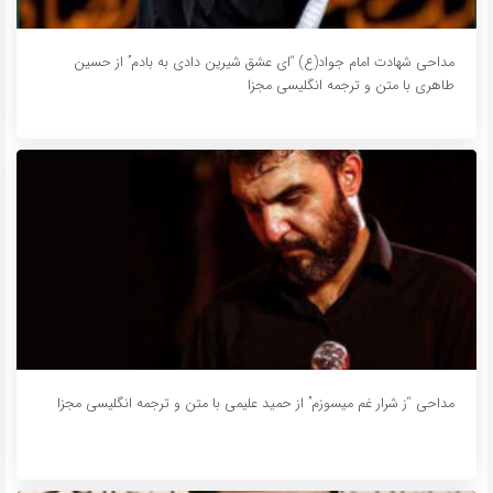
مداحی شهادت امام جواد(ع) “ای عشق شیرین دادی به بادم” از حسین
طاهری با متن و ترجمه انگلیسی مجزا
مداحی “ز شرار غم میسوزم” از حمید علیمی با متن و ترجمه انگلیسی مجزا