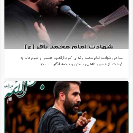
مداحی شهادت امام محمد باقر(ع) “تو باقرالعلوم هستی و تموم عالم به
فرمانت” از حسین طاهری با متن و ترجمه انگلیسی مجزا