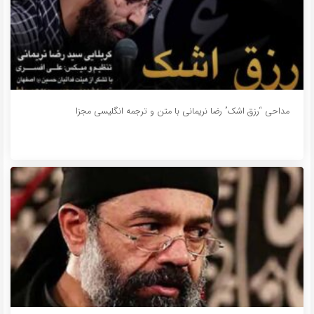
مداحی “رزق اشک” رضا نریمانی با متن و ترجمه انگلیسی مجزا