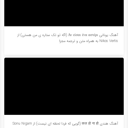
آهنگ یونانی Αν είσαι ένα αστέρι (اگه تو تک ستاره ی من هستی) از
Nikos Vertis به همراه متن و ترجمه مجزا
آهنگ هندی कल हो ना हो (گویی که فردا لحظه ای نیست) از Sonu Nigam