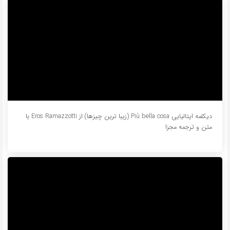
دیکلمه ایتالیایی Più bella cosa (زیبا ترین چیزها) از Eros Ramazzotti با
متن و ترجمه مجزا