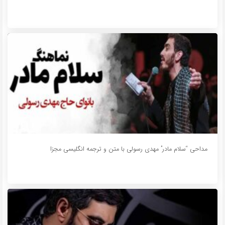
مداحی “سلام مادر” مهدی رسولی با متن و ترجمه انگلیسی مجزا