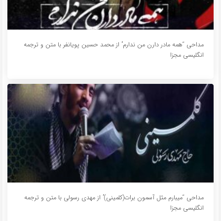
مداحی “همه مادر دارن من ندارم” از محمد حسین پویانفر با متن و ترجمه
انگلیسی مجزا
مداحی “میبارم مثل آسمون برات(کلمینی)” از مهدی رسولی با متن و ترجمه
انگلیسی مجزا