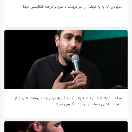
مولودی “به به به نجف” از امیر برومند با متن و ترجمه انگلیسی مجزا
مداحی شهادت خانم فاطمه زهرا (س) “ای به دردم چشم بیمارت طبیب” از
حنیف طاهری با متن و ترجمه انگلیسی مجزا