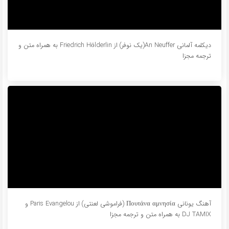
دیکلمه آلمانی An Neuffer(یک نوفر) از Friedrich Hölderlin به همراه متن و
ترجمه مجزا
آهنگ یونانی Πουτάνα αμνησία (فراموشی لعنتی) از Paris Evangelou و
DJ TAMIX به همراه متن و ترجمه مجزا