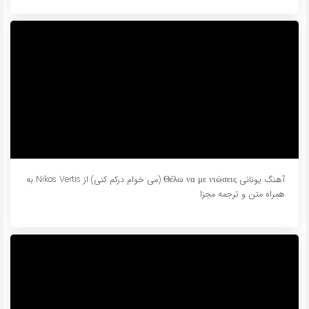
آهنگ یونانی Θέλω να με νιώσεις (می خوام درکم کنی) از Nikos Vertis به
همراه متن و ترجمه مجزا