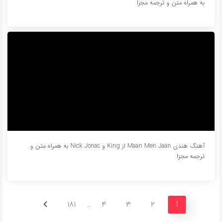
به همراه متن و ترجمه مجزا
آهنگ هندی Maan Meri Jaan از King و Nick Jonas به همراه متن و
ترجمه مجزا
181
4
3
2
…
1