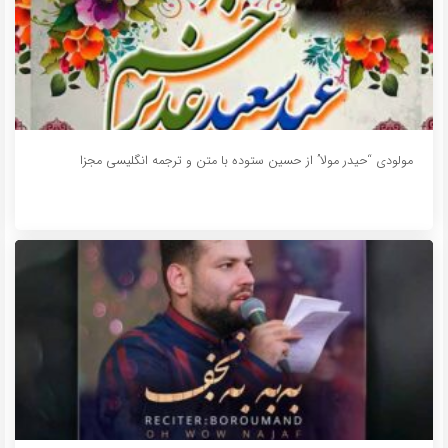
مولودی “حیدر مولا” از حسین ستوده با متن و ترجمه انگلیسی مجزا