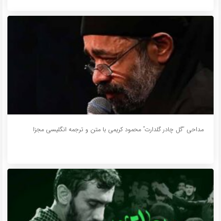
مداحی “گل چادر گلدارت” محمود کریمی با متن و ترجمه انگلیسی مجزا