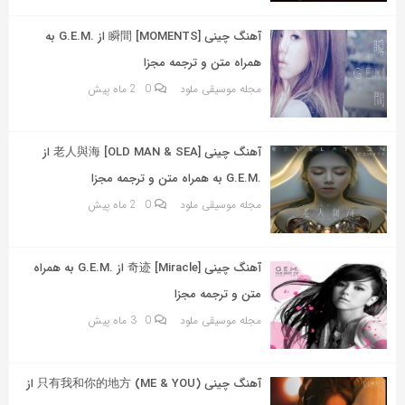
به
اشتراک
آهنگ چینی 瞬間 [MOMENTS] از .G.E.M به
بگذارید.
همراه متن و ترجمه مجزا
مجله موسیقی ملود
0
2 ماه پیش
کپی
لینک
آهنگ چینی 老人與海 [OLD MAN & SEA] از
.G.E.M به همراه متن و ترجمه مجزا
مجله موسیقی ملود
0
2 ماه پیش
آهنگ چینی 奇迹 [Miracle] از .G.E.M به همراه
متن و ترجمه مجزا
مجله موسیقی ملود
0
3 ماه پیش
آهنگ چینی 只有我和你的地方 (ME & YOU) از