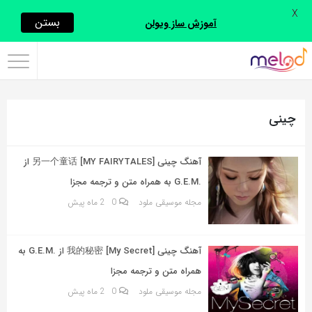
X
اشتراک
بستن
آموزش ساز ویولن
گذاری
با
استفاده
چینی
از
روش‌های
زیر
آهنگ چینی 另一个童话 [MY FAIRYTALES] از
می‌توانید
.G.E.M به همراه متن و ترجمه مجزا
این
مجله موسیقی ملود
0
2 ماه پیش
صفحه
را
آهنگ چینی 我的秘密 [My Secret] از .G.E.M به
با
همراه متن و ترجمه مجزا
دوستان
مجله موسیقی ملود
0
2 ماه پیش
خود