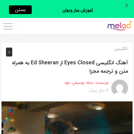
X
اشتراک
بستن
آموزش ساز ویولن
گذاری
با
استفاده
انگلیسی
0
از
روش‌های
آهنگ انگلیسی Eyes Closed از Ed Sheeran به همراه
زیر
متن و ترجمه مجزا
می‌توانید
نویسنده:
مجله موسیقی ملود
این
3 سال پیش
صفحه
را
با
دوستان
خود