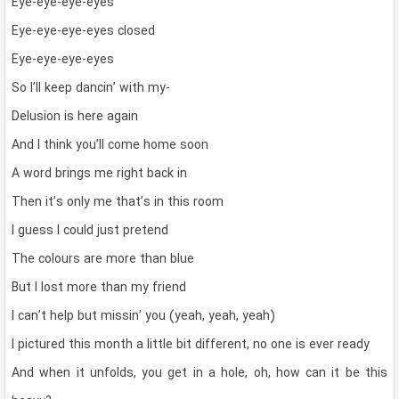
Eye-eye-eye-eyes
Eye-eye-eye-eyes closed
Eye-eye-eye-eyes
So I’ll keep dancin’ with my-
Delusion is here again
And I think you’ll come home soon
A word brings me right back in
Then it’s only me that’s in this room
I guess I could just pretend
The colours are more than blue
But I lost more than my friend
I can’t help but missin’ you (yeah, yeah, yeah)
I pictured this month a little bit different, no one is ever ready
And when it unfolds, you get in a hole, oh, how can it be this