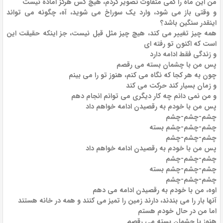
من این ماه را کمی متفاوت تصویر کردم، هیچ کس هرگز آماده نیست
و وقتی باز می شود، وارد یک سوراخ می شوید، آه، چگونه می تواند
اینقدر سنگین باشد؟
همه چیز تغییر می کند، هیچ چیز مثل قبل نیست، جز اینکه حقیقت این
است که اکنون تو رفته ای
و زندگی فقط ادامه دارد
پس من با چشمان بسته می رقصم
چون به هر کجا که نگاه می کنم، هنوز تو را می بینم
و زمان بسیار کند حرکت می کند
و من نمی دانم چه کار دیگری می توانم انجام دهم
پس من با خودم به رقصیدن ادامه خواهم داد
چشم-چشم-چشم
چشم-چشم-چشم بسته
چشم-چشم-چشم
پس من با خودم به رقصیدن ادامه خواهم داد
چشم-چشم-چشم
چشم-چشم-چشم بسته
چشم-چشم-چشم
اوه، من با خودم به رقصیدن ادامه می دهم
آنها بار را می بندند، دارند زمین را تمیز می کنند و همه در خانه هستند
اما من در حال خودم هستم
هنوز با چشمان بسته می رقصم