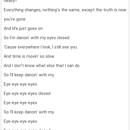
heavy?
Everything changes, nothing’s the same, except the truth is now
you’re gone
And life just goes on
So I’m dancin’ with my eyes closed
‘Cause everywhere I look, I still see you
And time is movin’ so slow
And I don’t know what else that I can do
So I’ll keep dancin’ with my
Eye-eye-eye-eyes
Eye-eye-eye-eyes closed
Eye-eye-eye-eyes
So I’ll keep dancin’ with my
Eye-eye-eye-eyes