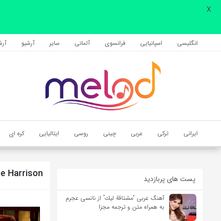
X
اشتراک گذاری
با استفاده از روش‌های زیر می‌توانید این صفحه را با دوستان خود به
انگلیسی
اسپانیایی
فرانسوی
آلمانی
سایر
آرشیو
آرشی
اشتراک بگذارید.
کپی لینک
ایرانی
ترکی
عربی
چینی
روسی
ایتالیایی
کره ای
e Harrison
پست های پربازدید
آهنگ عربی “مشتاقة لیك” از نانسی عجرم
به همراه متن و ترجمه مجزا