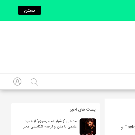
بستن
پست های اخیر
مداحی “ز شرار غم میسوزم” از حمید
علیمی با متن و ترجمه انگلیسی مجزا
آهنگ انگلیسی Got My Mind Set on You از Taylor Swift و