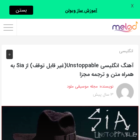
X
اشتراک
بستن
آموزش ساز ویولن
گذاری
با
استفاده
انگلیسی
0
از
روش‌های
آهنگ انگلیسی Unstoppable(غیر قابل توقف) از Sia به
زیر
همراه متن و ترجمه مجزا
می‌توانید
نویسنده:
مجله موسیقی ملود
این
3 سال پیش
صفحه
را
با
دوستان
خود