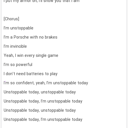
I put my armor on, I’ll show you that I am
[Chorus]
I’m unstoppable
I’m a Porsche with no brakes
I’m invincible
Yeah, I win every single game
I’m so powerful
I don’t need batteries to play
I
‘
m so confident, yeah, I’m unstoppable today
Unstoppable today, unstoppable today
Unstoppable today, I’m unstoppable today
Unstoppable today, unstoppable today
Unstoppable today, I’m unstoppable today