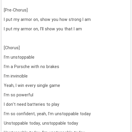
[Pre-Chorus]
I put my armor on, show you how strong I am
I put my armor on, I’ll show you that I am
[Chorus]
I’m unstoppable
I’m a Porsche with no brakes
I’m invincible
Yeah, I win every single game
I’m so powerful
I don’t need batteries to play
I’m so confident, yeah, I’m unstoppable today
Unstoppable today, unstoppable today