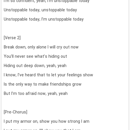
I’m so confident, yeah, I’m unstoppable today
Unstoppable today, unstoppable today
Unstoppable today, I’m unstoppable today
[Verse 2]
Break down, only alone I will cry out now
You’ll never see what’s hiding out
Hiding out deep down, yeah, yeah
I know, I’ve heard that to let your feelings show
Is the only way to make friendships grow
But I’m too afraid now, yeah, yeah
[Pre-Chorus]
I put my armor on, show you how strong I am