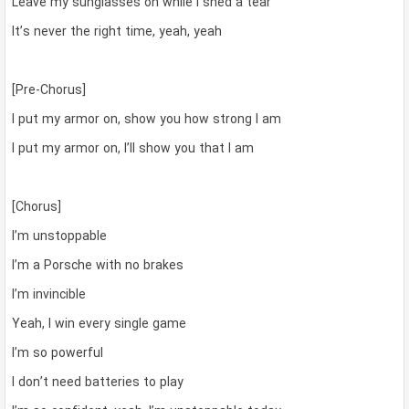
Leave my sunglasses on while I shed a tear
It’s never the right time, yeah, yeah
[Pre-Chorus]
I put my armor on, show you how strong I am
I put my armor on, I’ll show you that I am
[Chorus]
I’m unstoppable
I’m a Porsche with no brakes
I’m invincible
Yeah, I win every single game
I’m so powerful
I don’t need batteries to play