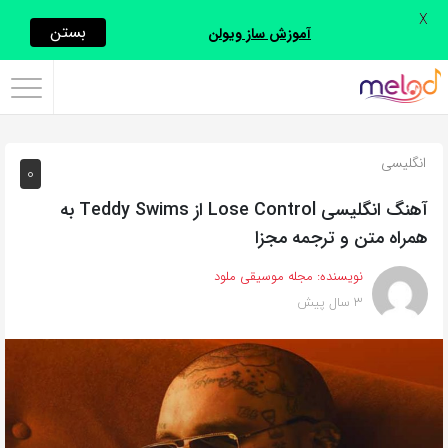
X
اشتراک
بستن
آموزش ساز ویولن
گذاری
با
استفاده
انگلیسی
0
از
روش‌های
آهنگ انگلیسی Lose Control از Teddy Swims به
زیر
همراه متن و ترجمه مجزا
می‌توانید
نویسنده:
مجله موسیقی ملود
این
3 سال پیش
صفحه
را
با
دوستان
خود