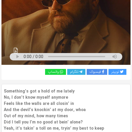
به
اشتراک
بگذارید.
کپی
لینک
توییتر
فیسبوک
تلگرام
واتساپ
Something’s got a hold of me lately
No, I don’t know myself anymore
Feels like the walls are all closin’ in
And the devil’s knockin’ at my door, whoa
Out of my mind, how many times
Did I tell you I’m no good at bein’ alone?
Yeah, it’s takin’ a toll on me, tryin’ my best to keep