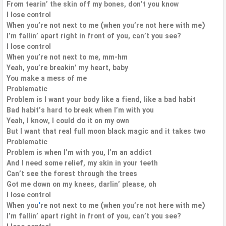
From tearin’ the skin off my bones, don’t you know
I lose control
When you’re not next to me (when you’re not here with me)
I’m fallin’ apart right in front of you, can’t you see?
I lose control
When you’re not next to me, mm-hm
Yeah, you’re breakin’ my heart, baby
You make a mess of me
Problematic
Problem is I want your body like a fiend, like a bad habit
Bad habit’s hard to break when I’m with you
Yeah, I know, I could do it on my own
But I want that real full moon black magic and it takes two
Problematic
Problem is when I’m with you, I’m an addict
And I need some relief, my skin in your teeth
Can’t see the forest through the trees
Got me down on my knees, darlin’ please, oh
I lose control
When you
‘
re not next to me (when you’re not here with me)
I’m fallin’ apart right in front of you, can’t you see?