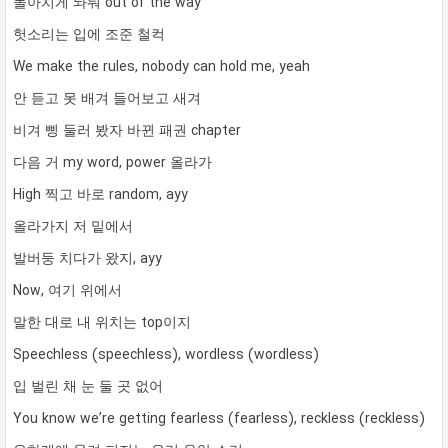
몰아치게 놔둬 out of the way
헛소리는 입에 조준 철컥
We make the rules, nobody can hold me, yeah
안 듣고 못 배겨 들어보고 새겨
비겨 삥 둘러 봤자 바뀐 패권 chapter
다음 거 my word, power 올라가
High 찍고 바로 random, ayy
올라가지 저 밑에서
발버둥 치다가 왔지, ayy
Now, 여기 위에서
말한 대로 내 위치는 top이지
Speechless (speechless), wordless (wordless)
입 벌린 채 눈 둘 곳 없어
You know we’re getting fearless (fearless), reckless (reckless)