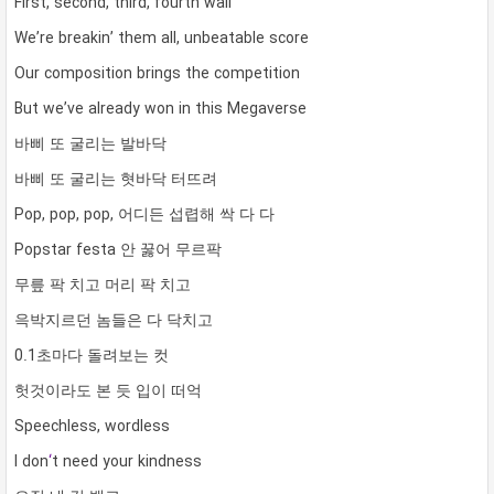
First, second, third, fourth wall
We’re breakin’ them all, unbeatable score
Our composition brings the competition
But we’ve already won in this Megaverse
바삐 또 굴리는 발바닥
바삐 또 굴리는 혓바닥 터뜨려
Pop, pop, pop, 어디든 섭렵해 싹 다 다
Popstar festa 안 꿇어 무르팍
무릎 팍 치고 머리 팍 치고
윽박지르던 놈들은 다 닥치고
0.1초마다 돌려보는 컷
헛것이라도 본 듯 입이 떠억
Speechless, wordless
I don
‘
t need your kindness