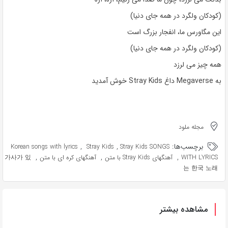
(کودکان ولگرد در همه جای دنیا)
این مگاورس ما، انفجار بزرگ است
(کودکان ولگرد در همه جای دنیا)
همه چیز می لرزد
به Megaverse داغ Stray Kids خوش آمدید
مجله ملود
برچسب‌ها:
,
,
Korean songs with lyrics
Stray Kids
Stray Kids SONGS
,
,
,
WITH LYRICS
آهنگهای Stray Kids با متن
آهنگهای کره ای با متن
가사가 있
는 한국 노래
مشاهده بیشتر