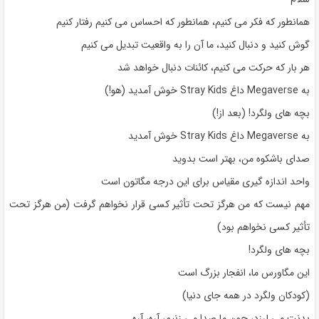
همانطور که فکر می کنیم، همانطور که احساس می کنیم رفتار کنیم
گوش کنید و دنبال کنید، ما آن را به واقعیت تبدیل می کنیم
هر بار که حرکت می کنیم، کائنات دنبال خواهد شد
به Megaverse داغ Stray Kids خوش آمدید (هو!)
بچه های ولگرد! (بعد از!)
به Megaverse داغ Stray Kids خوش آمدید
صدای باشکوه من، بهتر است بدوید
واحد اندازه گیری مقیاس برای این درجه مگاتون است
مهم نیست که من هرگز تحت تأثیر کسی قرار نخواهم گرفت (من هرگز تحت
تأثیر کسی نخواهم بود)
بچه های ولگرد!
این مگاورس ما، انفجار بزرگ است
(کودکان ولگرد در همه جای دنیا)
بدنت می لرزد، چون ما صدا می زنیم، آره، آره