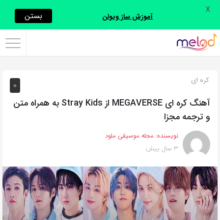
X
اشتراک
بستن
آموزش ساز ویولن
گذاری
با
استفاده
کره ای
0
از
روش‌های
آهنگ کره ای MEGAVERSE از Stray Kids به همراه متن
زیر
و ترجمه مجزا
می‌توانید
نویسنده:
مجله موسیقی ملود
این
3 سال پیش
صفحه
را
با
دوستان
خود