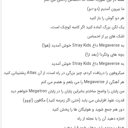
ما بیرون آمدیم (دو-دو)
هر دو گوش را باز کنید
یک لگن بزرگ آماده کنید اگر کاسه کوچک است،
اشک های پر از احساس
به Megaverse داغ Stray Kids خوش آمدید (هو!)
بچه های ولگرد! (بعد از!)
به Megaverse داغ Stray Kids خوش آمدید
میکروفون را دریافت کردم، چیز بزرگی در راه است، از آن Atlas پشتیبانی کنید
هر آهنگی از Megaverse را می بلعم و هضم می کنم
من پایان را واضح ساختم بنابراین پایان را در پایان Megatron خواهم دید
قدرت نفوذ افزایش می یابد (حتی اگر زمزمه کنید) مگافون (اووو)
دور هم جمع شوید و هولیگان ها را پخش کنید
اجازه دهید آن را با عجله از راه
هدف بیهوده را در دهان خود قرار دهید.