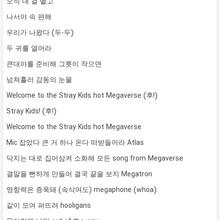
오직 내 걸 뱉고
나서야 속 편해
우리가 나왔다 (두-두)
두 귀를 열어라
큰대야를 준비해 그릇이 작으면
넘쳐흘러 감동의 눈물
Welcome to the Stray Kids hot Megaverse (후!)
Stray Kids! (후!)
Welcome to the Stray Kids hot Megaverse
Mic 잡았다 큰 거 하나 온다 떠받들어라 Atlas
닥치는 대로 집어삼켜 소화해 모든 song from Megaverse
결말을 뻔하게 만들어 결국 끝을 보지 Megatron
영항력은 증푹돼 (속삭여도) megaphone (whoa)
같이 모여 퍼뜨려 hooligans