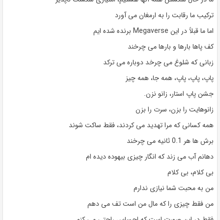
ترکیب ما رقابت را به ارمغان می آورد
اما ما قبلاً در این Megaverse برنده شده ایم
کف پاها بارها و بارها می چرخند
زبانی که شلوغ می چرخد ​​دوباره می ترکد
پاپ، پاپ، پاپ، همه جا، همه چیز
جشن پاپ استار، زانو نزن.
زانوهایت را بزن، سرت را بزن
همه کسانی که مرا تهدید می کردند، فقط ساکت شوند
برش ها هر 0.1 ثانیه می چرخند
دهانم آب می زند که انگار چیزی بیهوده دیده ام
بی کلام، بی کلام
من به محبت شما نیازی ندارم
من فقط چیزی را که مال من است تف می دهم
فقط در این صورت است که احساس راحتی می کنم