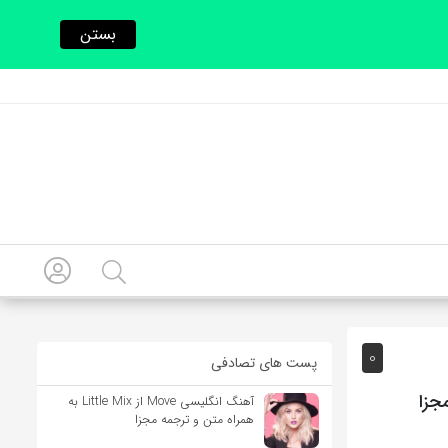
بستن
0
پست های تصادفی
جزا
آهنگ انگلیسی Move از Little Mix به
همراه متن و ترجمه مجزا