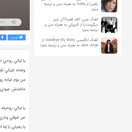
رقص) از Indila به همراه متن و ترجمه
مجزا
آهنگ عربی “تلك قضية”(آن چیزِ
دیگریست) از كايروكي به همراه متن و
ترجمه مجزا
توییتر
ف
آهنگ انگلیسی Goodbye My BAby از
Jace Junje به همراه متن و ترجمه مجزا
يا ليالي روحي ل
وامانه عليكي تقو
من يوم غيابه رو
مانامتش عيوني و
يا ليالي روحيله
عن شوقي وناري 
يا يجيلي يا إما ا