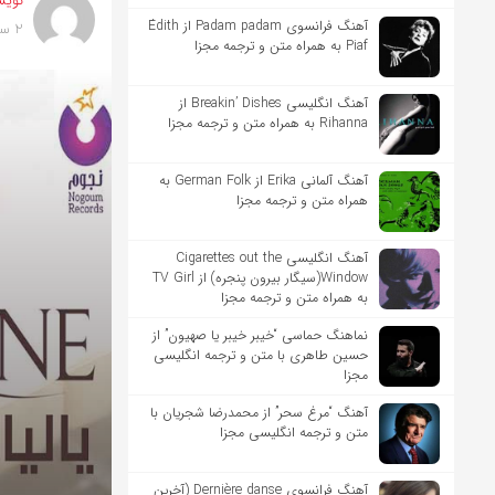
نویس
آهنگ فرانسوی Padam padam از Édith
2 سال پیش
Piaf به همراه متن و ترجمه مجزا
آهنگ انگلیسی Breakin’ Dishes از
Rihanna به همراه متن و ترجمه مجزا
آهنگ آلمانی Erika از German Folk به
همراه متن و ترجمه مجزا
آهنگ انگلیسی Cigarettes out the
Window(سیگار بیرون پنجره) از TV Girl
به همراه متن و ترجمه مجزا
نماهنگ حماسی “خیبر خیبر یا صهیون” از
حسین طاهری با متن و ترجمه انگلیسی
مجزا
آهنگ “مرغ سحر” از محمدرضا شجریان با
متن و ترجمه انگلیسی مجزا
آهنگ فرانسوی Dernière danse (آخرین