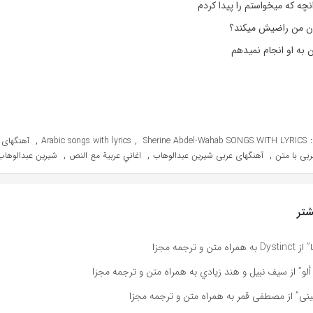
نچه که میخواستم را پیدا کردم
لان من راضیش میکند؟
 به او انجام نمیدهم
,
,
Sherine Abdel-Wahab SONGS WITH LYRICS
Arabic songs with lyrics
آهنگهای 
,
,
,
بی با متن
آهنگهای عربی شیرین عبدالوهاب
اغاني عربية مع النص
شیرین عبدالوهاب
تر
و ترجمه مجزا
ألو” از سيف نبيل و هند زيادي به همراه متن و ترجمه مجزا
نى” از مصطفى قمر به همراه متن و ترجمه مجزا