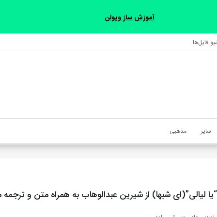
آموزش ساز ویولن
و فایل‌‎ها
سایر
مذهبی
ا لیالی”(ای شبها) از شیرین عبدالوهاب به همراه متن و ترجمه م