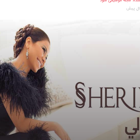
نده:
مجله موسیقی ملود