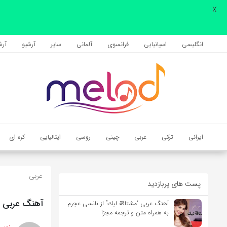
X
اشتراک گذاری
با استفاده از روش‌های زیر می‌توانید این صفحه را با دوستان خود به
انگلیسی
اسپانیایی
فرانسوی
آلمانی
سایر
آرشیو
آرشی
اشتراک بگذارید.
کپی لینک
ایرانی
ترکی
عربی
چینی
روسی
ایتالیایی
کره ای
عربی
پست های پربازدید
آهنگ عربی “ی
آهنگ عربی “مشتاقة لیك” از نانسی عجرم
به همراه متن و ترجمه مجزا