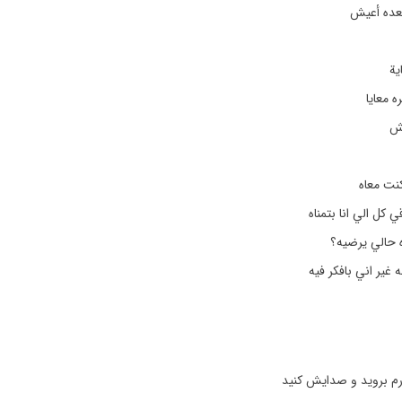
عده أعيش
ية
ه معايا
يش
كنت معاه
كل الي انا بتمناه
ه حالي يرضيه؟
ير اني بافكر فيه
رم بروید و صدایش کنید