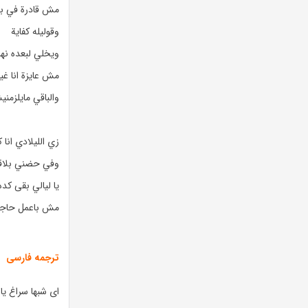
مش قادرة في ب
وقوليله كفاية
ويخلي لبعده نها
مش عايزة انا غير
والباقي مايلزمن
زي الليلادي انا 
وفي حضني بلاقي 
يا ليالي بقى كد
مش باعمل حاجه غ
ترجمه فارسی
ای شبها سراغ یا