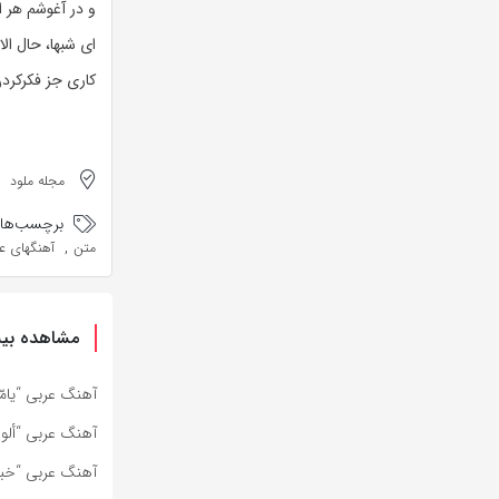
و در آغوشم هر ا
ای شبها، حال ا
کاری جز فکرکردن
مجله ملود
برچسب‌ها:
,
متن
آهنگهای عر
مشاهده بیش
آهنگ عربی “يامّا” از Dystinct به همراه متن 
آهنگ عربی “ألو 
آهنگ عربی “خبي