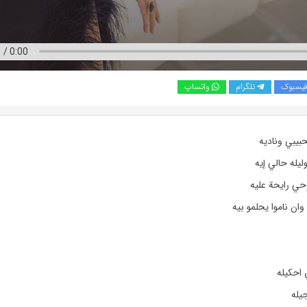
یسبوک
تلگرام
واتساپ
حبيبي وناديه
ليله حالي إيه
حي رايحة عليه
ان ناموا يحلمو بيه
احكيله
جيله