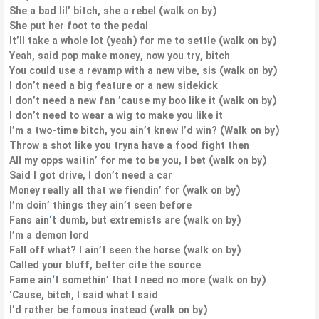
She a bad lil’ bitch, she a rebel (walk on by)
She put her foot to the pedal
It’ll take a whole lot (yeah) for me to settle (walk on by)
Yeah, said pop make money, now you try, bitch
You could use a revamp with a new vibe, sis (walk on by)
I don’t need a big feature or a new sidekick
I don’t need a new fan ’cause my boo like it (walk on by)
I don’t need to wear a wig to make you like it
I’m a two-time bitch, you ain’t knew I’d win? (Walk on by)
Throw a shot like you tryna have a food fight then
All my opps waitin’ for me to be you, I bet (walk on by)
Said I got drive, I don’t need a car
Money really all that we fiendin’ for (walk on by)
I’m doin’ things they ain’t seen before
Fans ain
‘
t dumb, but extremists are (walk on by)
I’m a demon lord
Fall off what? I ain’t seen the horse (walk on by)
Called your bluff, better cite the source
Fame ain
‘
t somethin’ that I need no more (walk on by)
‘Cause, bitch, I said what I said
I’d rather be famous instead (walk on by)