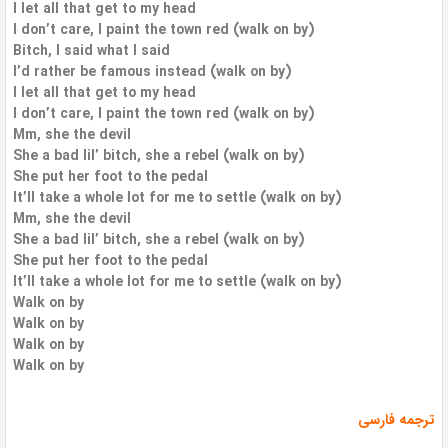
I let all that get to my head
I don’t care, I paint the town red (walk on by)
Bitch, I said what I said
I’d rather be famous instead (walk on by)
I let all that get to my head
I don’t care, I paint the town red (walk on by)
Mm, she the devil
She a bad lil’ bitch, she a rebel (walk on by)
She put her foot to the pedal
It’ll take a whole lot for me to settle (walk on by)
Mm, she the devil
She a bad lil’ bitch, she a rebel (walk on by)
She put her foot to the pedal
It’ll take a whole lot for me to settle (walk on by)
Walk on by
Walk on by
Walk on by
Walk on by
ترجمه فارسی