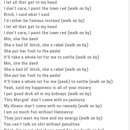
I let all that get to my head
I don’t care, I paint the town red (walk on by)
Bitch, I said what I said
I’d rather be famous instead (walk on by)
I let all that get to my head
I don’t care, I paint the town red (walk on by)
Mm, she the devil
She a bad lil’ bitch, she a rebel (walk on by)
She put her foot to the pedal
It’ll take a whole lot for me to settle (walk on by)
Mm, she the devil
She a bad lil’ bitch, she a rebel (walk on by)
She put her foot to the pedal
It’ll take a whole lot for me (yeah) to settle (walk on by)
Yeah, said my happiness is all of your misery
I put good dick all in my kidneys (walk on by)
This Margiel’ don’t come with no jealousy
My illness don’t come with no remedy (walk on by)
I am so much fun without Hennessy
They just want my love and my energy (walk on by)
You can’t talk no shit without penalties