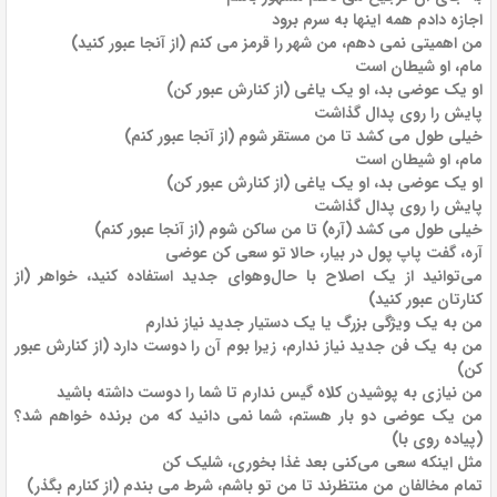
اجازه دادم همه اینها به سرم برود
من اهمیتی نمی دهم، من شهر را قرمز می کنم (از آنجا عبور کنید)
مام، او شیطان است
او یک عوضی بد، او یک یاغی (از کنارش عبور کن)
پایش را روی پدال گذاشت
خیلی طول می کشد تا من مستقر شوم (از آنجا عبور کنم)
مام، او شیطان است
او یک عوضی بد، او یک یاغی (از کنارش عبور کن)
پایش را روی پدال گذاشت
خیلی طول می کشد (آره) تا من ساکن شوم (از آنجا عبور کنم)
آره، گفت پاپ پول در بیار، حالا تو سعی کن عوضی
می‌توانید از یک اصلاح با حال‌وهوای جدید استفاده کنید، خواهر (از
کنارتان عبور کنید)
من به یک ویژگی بزرگ یا یک دستیار جدید نیاز ندارم
من به یک فن جدید نیاز ندارم، زیرا بوم آن را دوست دارد (از کنارش عبور
کن)
من نیازی به پوشیدن کلاه گیس ندارم تا شما را دوست داشته باشید
من یک عوضی دو بار هستم، شما نمی دانید که من برنده خواهم شد؟
(پیاده روی با)
مثل اینکه سعی می‌کنی بعد غذا بخوری، شلیک کن
تمام مخالفان من منتظرند تا من تو باشم، شرط می بندم (از کنارم بگذر)