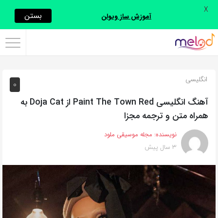
X
اشتراک
بستن
آموزش ساز ویولن
گذاری
با
استفاده
انگلیسی
0
از
روش‌های
آهنگ انگلیسی Paint The Town Red از Doja Cat به
زیر
همراه متن و ترجمه مجزا
می‌توانید
نویسنده:
مجله موسیقی ملود
این
3 سال پیش
صفحه
را
با
دوستان
خود