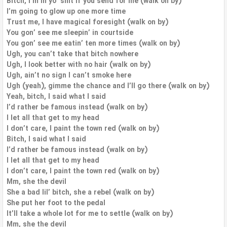
Bitch, I’m in yo’ shit if you send for me (walk on by)
I’m going to glow up one more time
Trust me, I have magical foresight (walk on by)
You gon’ see me sleepin’ in courtside
You gon’ see me eatin’ ten more times (walk on by)
Ugh, you can’t take that bitch nowhere
Ugh, I look better with no hair (walk on by)
Ugh, ain’t no sign I can’t smoke here
Ugh (yeah), gimme the chance and I’ll go there (walk on by)
Yeah, bitch, I said what I said
I’d rather be famous instead (walk on by)
I let all that get to my head
I don’t care, I paint the town red (walk on by)
Bitch, I said what I said
I’d rather be famous instead (walk on by)
I let all that get to my head
I don’t care, I paint the town red (walk on by)
Mm, she the devil
She a bad lil’ bitch, she a rebel (walk on by)
She put her foot to the pedal
It’ll take a whole lot for me to settle (walk on by)
Mm, she the devil