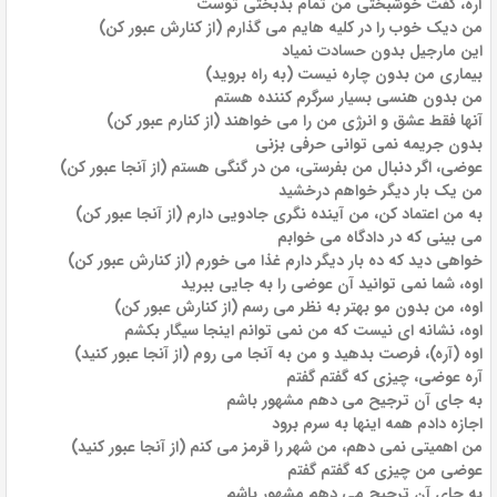
آره، گفت خوشبختی من تمام بدبختی توست
من دیک خوب را در کلیه هایم می گذارم (از کنارش عبور کن)
این مارجیل بدون حسادت نمیاد
بیماری من بدون چاره نیست (به راه بروید)
من بدون هنسی بسیار سرگرم کننده هستم
آنها فقط عشق و انرژی من را می خواهند (از کنارم عبور کن)
بدون جریمه نمی توانی حرفی بزنی
عوضی، اگر دنبال من بفرستی، من در گنگی هستم (از آنجا عبور کن)
من یک بار دیگر خواهم درخشید
به من اعتماد کن، من آینده نگری جادویی دارم (از آنجا عبور کن)
می بینی که در دادگاه می خوابم
خواهی دید که ده بار دیگر دارم غذا می خورم (از کنارش عبور کن)
اوه، شما نمی توانید آن عوضی را به جایی ببرید
اوه، من بدون مو بهتر به نظر می رسم (از کنارش عبور کن)
اوه، نشانه ای نیست که من نمی توانم اینجا سیگار بکشم
اوه (آره)، فرصت بدهید و من به آنجا می روم (از آنجا عبور کنید)
آره عوضی، چیزی که گفتم گفتم
به جای آن ترجیح می دهم مشهور باشم
اجازه دادم همه اینها به سرم برود
من اهمیتی نمی دهم، من شهر را قرمز می کنم (از آنجا عبور کنید)
عوضی من چیزی که گفتم گفتم
به جای آن ترجیح می دهم مشهور باشم