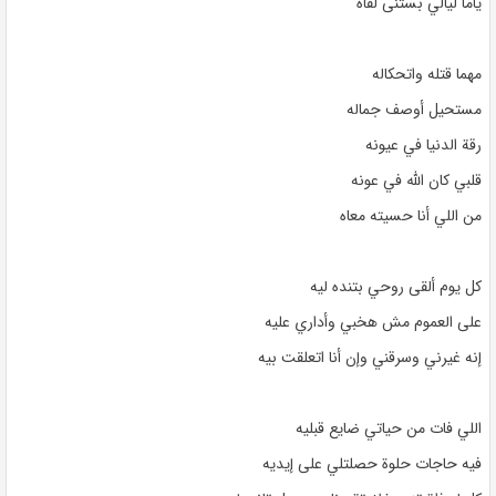
ياما ليالي بستنى لقاه
مهما قتله واتحكاله
مستحيل أوصف جماله
رقة الدنيا في عيونه
قلبي كان الله في عونه
من اللي أنا حسيته معاه
كل يوم ألقى روحي بتنده ليه
على العموم مش هخبي وأداري عليه
إنه غيرني وسرقني وإن أنا اتعلقت بيه
اللي فات من حياتي ضايع قبليه
فيه حاجات حلوة حصلتلي على إيديه