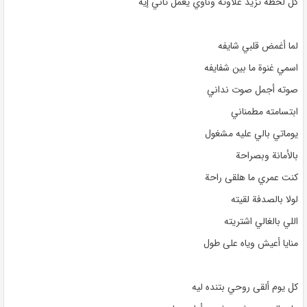
كل لحظة تزيد غلاوتة وناوي يعمل تاني إيه
لما أغمض قلبي شايفه
اسمي غنوة ما بين شفايفه
صوته أجمل صوت نداني
ابتسامته مطمناني
يوماتي بالي عليه مشغول
بالأمانة وبصراحة
كنت عمري ما هلقى راحة
لولا بالصدفة لقيته
اللي بالغالي اشتريته
منايا أعيش وياه على طول
كل يوم ألقى روحي بتنده ليه