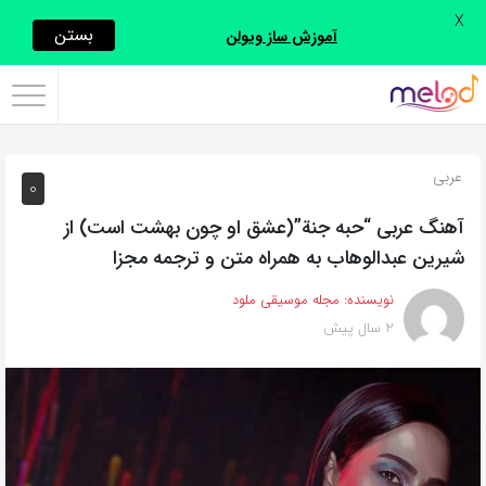
X
اشتراک
بستن
آموزش ساز ویولن
گذاری
با
استفاده
عربی
0
از
روش‌های
آهنگ عربی “حبه جنة”(عشق او چون بهشت است) از
زیر
شیرین عبدالوهاب به همراه متن و ترجمه مجزا
می‌توانید
نویسنده:
مجله موسیقی ملود
این
2 سال پیش
صفحه
را
با
دوستان
خود