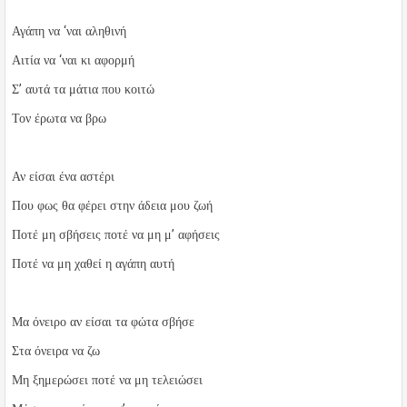
Αγάπη να ‘ναι αληθινή
Αιτία να ‘ναι κι αφορμή
Σ’ αυτά τα μάτια που κοιτώ
Τον έρωτα να βρω
Αν είσαι ένα αστέρι
Που φως θα φέρει στην άδεια μου ζωή
Ποτέ μη σβήσεις ποτέ να μη μ’ αφήσεις
Ποτέ να μη χαθεί η αγάπη αυτή
Μα όνειρο αν είσαι τα φώτα σβήσε
Στα όνειρα να ζω
Μη ξημερώσει ποτέ να μη τελειώσει