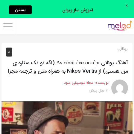
X
اشتراک
بستن
آموزش ساز ویولن
گذاری
با
استفاده
یونانی
0
از
روش‌های
آهنگ یونانی Αν είσαι ένα αστέρι (اگه تو تک ستاره ی
زیر
من هستی) از Nikos Vertis به همراه متن و ترجمه مجزا
می‌توانید
نویسنده:
مجله موسیقی ملود
این
3 سال پیش
صفحه
را
با
دوستان
خود