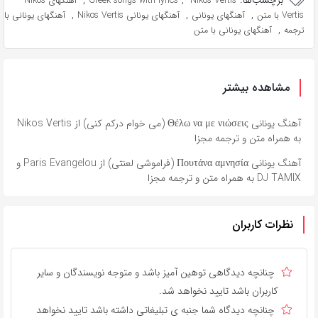
برچسب‌ها:
,
,
Nikos Vertis
Greek songs with lyrics
آهنگهای Nikos
,
,
,
Vertis با متن
آهنگهای یونانی
آهنگهای یونانی Nikos Vertis
آهنگهای یونانی با
,
ترجمه
آهنگهای یونانی با متن
مشاهده بیشتر
آهنگ یونانی Θέλω να με νιώσεις (می خوام درکم کنی) از Nikos Vertis
به همراه متن و ترجمه مجزا
آهنگ یونانی Πουτάνα αμνησία (فراموشی لعنتی) از Paris Evangelou و
DJ TAMIX به همراه متن و ترجمه مجزا
نظرات کاربران
چنانچه دیدگاهی توهین آمیز باشد و متوجه نویسندگان و سایر
کاربران باشد تایید نخواهد شد.
چنانچه دیدگاه شما جنبه ی تبلیغاتی داشته باشد تایید نخواهد