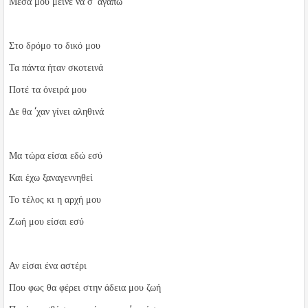
Μέσα μου μείνε να σ’ αγαπώ
Στο δρόμο το δικό μου
Τα πάντα ήταν σκοτεινά
Ποτέ τα όνειρά μου
Δε θα ‘χαν γίνει αληθινά
Μα τώρα είσαι εδώ εσύ
Και έχω ξαναγεννηθεί
Το τέλος κι η αρχή μου
Ζωή μου είσαι εσύ
Αν είσαι ένα αστέρι
Που φως θα φέρει στην άδεια μου ζωή