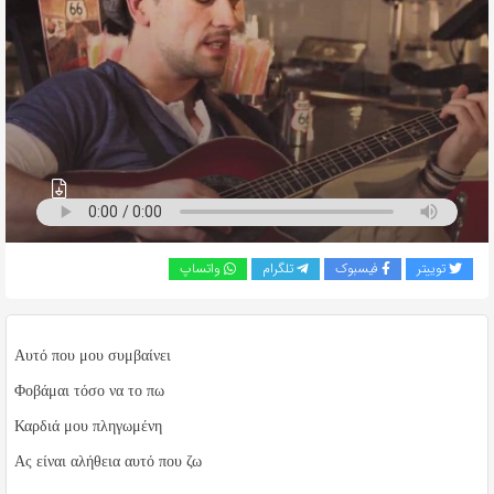
به
اشتراک
بگذارید.
کپی
لینک
توییتر
فیسبوک
تلگرام
واتساپ
Αυτό που μου συμβαίνει
Φοβάμαι τόσο να το πω
Καρδιά μου πληγωμένη
Ας είναι αλήθεια αυτό που ζω