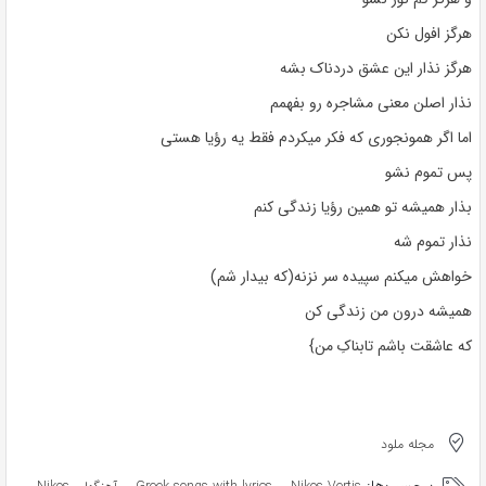
هرگز افول نکن
هرگز نذار این عشق دردناک بشه
نذار اصلن معنی مشاجره رو بفهمم
اما اگر همونجوری که فکر میکردم فقط یه رؤیا هستی
پس تموم نشو
بذار همیشه تو همین رؤیا زندگی کنم
نذار تموم شه
خواهش میکنم سپیده سر نزنه(که بیدار شم)
همیشه درون من زندگی کن
که عاشقت باشم تابناکِ من}
مجله ملود