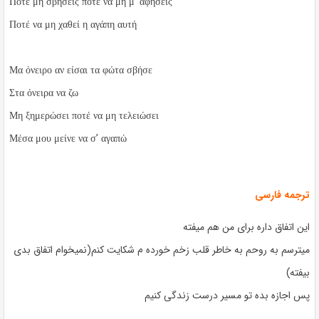
Ποτέ μη σβήσεις ποτέ να μη μ’ αφήσεις
Ποτέ να μη χαθεί η αγάπη αυτή
Μα όνειρο αν είσαι τα φώτα σβήσε
Στα όνειρα να ζω
Μη ξημερώσει ποτέ να μη τελειώσει
Μέσα μου μείνε να σ’ αγαπώ
ترجمه فارسی
این اتفاق داره برای من هم میفته
میترسم به روحم به خاطر قلب زخم خورده م شکایت کنم(نمیخوام اتفاق بدی
بیفته)
پس اجازه بده تو مسیر درست زندگی کنیم