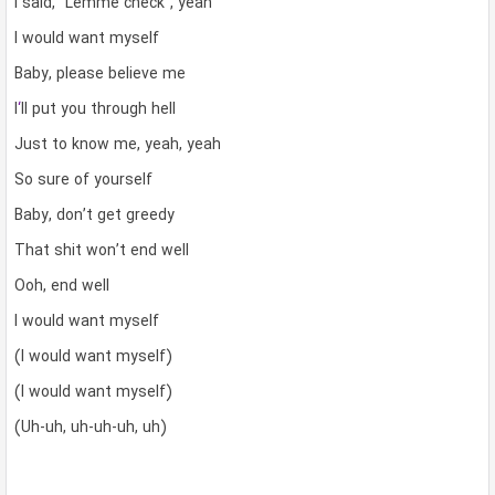
I said, “Lemme check”, yeah
I would want myself
Baby, please believe me
I
‘
ll put you through hell
Just to know me, yeah, yeah
So sure of yourself
Baby, don’t get greedy
That shit won’t end well
Ooh, end well
I would want myself
(I would want myself)
(I would want myself)
(Uh-uh, uh-uh-uh, uh)