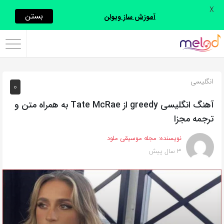
X
اشتراک
بستن
آموزش ساز ویولن
گذاری
با
استفاده
انگلیسی
0
از
روش‌های
آهنگ انگلیسی greedy از Tate McRae به همراه متن و
زیر
ترجمه مجزا
می‌توانید
نویسنده:
مجله موسیقی ملود
این
3 سال پیش
صفحه
را
با
دوستان
خود