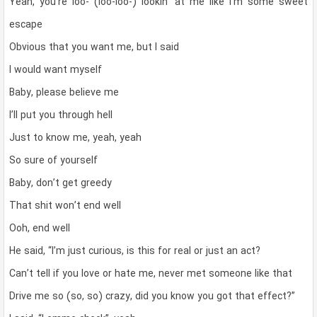
Yeah, you’re loo- (loo-loo-) lookin’ at me like I’m some sweet
escape
Obvious that you want me, but I said
I would want myself
Baby, please believe me
I’ll put you through hell
Just to know me, yeah, yeah
So sure of yourself
Baby, don’t get greedy
That shit won’t end well
Ooh, end well
He said, “I’m just curious, is this for real or just an act?
Can’t tell if you love or hate me, never met someone like that
Drive me so (so, so) crazy, did you know you got that effect?”