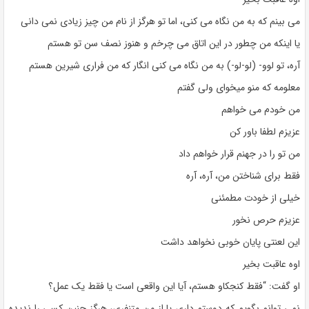
می بینم که به من نگاه می کنی، اما تو هرگز از نام من چیز زیادی نمی دانی
یا اینکه من چطور در این اتاق می چرخم و هنوز نصف سن تو هستم
آره، تو لوو- (لو-لو-) به من نگاه می کنی انگار که من فراری شیرین هستم
معلومه که منو میخوای ولی گفتم
من خودم می خواهم
عزیزم لطفا باور کن
من تو را در جهنم قرار خواهم داد
فقط برای شناختن من، آره، آره
خیلی از خودت مطمئنی
عزیزم حرص نخور
این لعنتی پایان خوبی نخواهد داشت
اوه عاقبت بخیر
او گفت: “فقط کنجکاو هستم، آیا این واقعی است یا فقط یک عمل؟
نمی توانم بگویم که دوستم داری یا از من متنفری، هرگز چنین کسی را ندیده