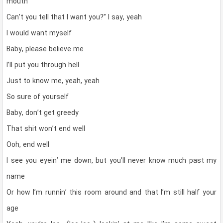
mouth
Can’t you tell that I want you?” I say, yeah
I would want myself
Baby, please believe me
I’ll put you through hell
Just to know me, yeah, yeah
So sure of yourself
Baby, don’t get greedy
That shit won’t end well
Ooh, end well
I see you eyein’ me down, but you’ll never know much past my
name
Or how I’m runnin’ this room around and that I’m still half your
age