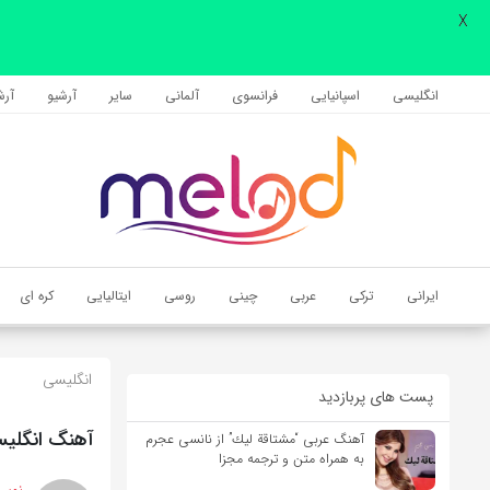
X
اشتراک گذاری
با استفاده از روش‌های زیر می‌توانید این صفحه را با دوستان خود به
انگلیسی
اسپانیایی
فرانسوی
آلمانی
سایر
آرشیو
آرشی
اشتراک بگذارید.
کپی لینک
ایرانی
ترکی
عربی
چینی
روسی
ایتالیایی
کره ای
انگلیسی
پست های پربازدید
آهنگ انگلیسی Dancing Queen از ABBA به همراه متن
آهنگ عربی “مشتاقة لیك” از نانسی عجرم
به همراه متن و ترجمه مجزا