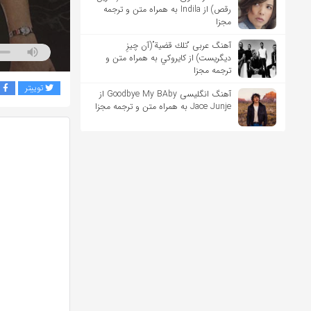
رقص) از Indila به همراه متن و ترجمه
مجزا
آهنگ عربی “تلك قضية”(آن چیزِ
دیگریست) از كايروكي به همراه متن و
ترجمه مجزا
توییتر
ف
آهنگ انگلیسی Goodbye My BAby از
Jace Junje به همراه متن و ترجمه مجزا