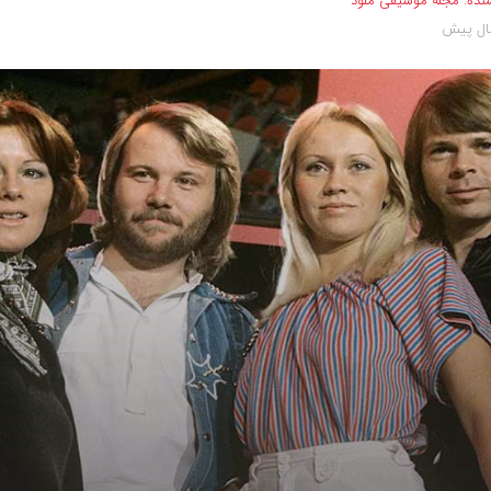
نده:
مجله موسیقی ملود