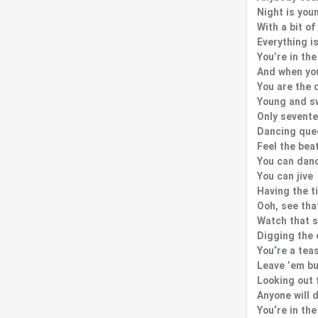
Night is you
With a bit o
Everything is
You’re in th
And when yo
You are the 
Young and s
Only sevent
Dancing que
Feel the bea
You can dan
You can jive
Having the ti
Ooh, see that
Watch that 
Digging the
You
‘
re a tea
Leave ’em bu
Looking out 
Anyone will 
You
‘
re in th