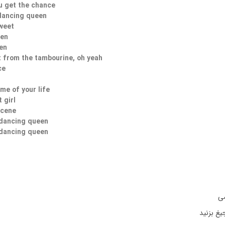
u get the chance
dancing queen
weet
een
en
t from the tambourine, oh yeah
ce
me of your life
 girl
scene
 dancing queen
 dancing queen
صی
یغ بزنید