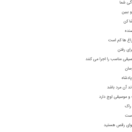
گی شما
و ببین
ا کن
نده
غ ها کم است
رای رفتن
سیقی مناسب را اجرا می کنند
وسان
پادشاه
د آن مرد باشد
 موسیقی اوج دارد
راک
است
هوای رقص هستید