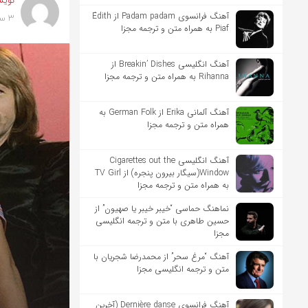
نویس
آهنگ فرانسوی Padam padam از Édith
3 سال پیش
Piaf به همراه متن و ترجمه مجزا
آهنگ انگلیسی Breakin’ Dishes از
Rihanna به همراه متن و ترجمه مجزا
آهنگ آلمانی Erika از German Folk به
همراه متن و ترجمه مجزا
آهنگ انگلیسی Cigarettes out the
Window(سیگار بیرون پنجره) از TV Girl
به همراه متن و ترجمه مجزا
نماهنگ حماسی “خیبر خیبر یا صهیون” از
حسین طاهری با متن و ترجمه انگلیسی
مجزا
آهنگ “مرغ سحر” از محمدرضا شجریان با
متن و ترجمه انگلیسی مجزا
آهنگ فرانسوی Dernière danse (آخرین