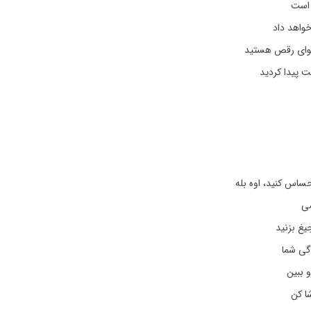
 است
واهد داد
هوای رقص هستید
ت پیدا کردید
احساس کنید، اوه بله
صی
یغ بزنید
گی شما
و ببین
ا کن