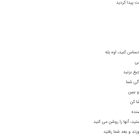
ت پیدا کردید
احساس کنید، اوه بله
صی
یغ بزنید
گی شما
و ببین
ا کن
نده
ید، آنها را روشن می کنید
وزند و بعد شما رفتید