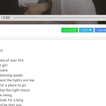
یسبوک
تلگرام
واتساپ
ce
me of your life
 girl
scene
 dancing queen
and the lights are low
for a place to go
lay the right music
he swing
look for a king
d be that guy