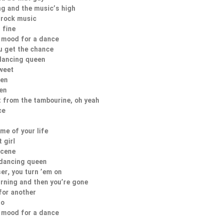
ng and the music’s high
f rock music
 fine
e mood for a dance
u get the chance
dancing queen
weet
een
en
t from the tambourine, oh yeah
ce
me of your life
 girl
scene
 dancing queen
ser, you turn ’em on
rning and then you’re gone
for another
do
e mood for a dance