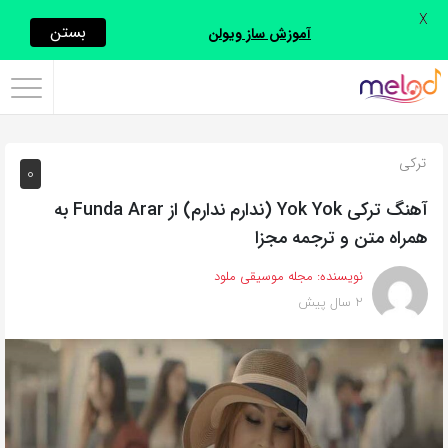
X
اشتراک
بستن
آموزش ساز ویولن
گذاری
با
استفاده
ترکی
0
از
روش‌های
آهنگ ترکی Yok Yok (ندارم ندارم) از Funda Arar به
زیر
همراه متن و ترجمه مجزا
می‌توانید
نویسنده:
مجله موسیقی ملود
این
2 سال پیش
صفحه
را
با
دوستان
خود