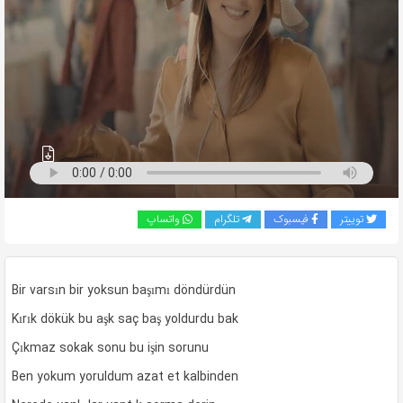
به
اشتراک
بگذارید.
کپی
لینک
توییتر
فیسبوک
تلگرام
واتساپ
Bir varsın bir yoksun başımı döndürdün
Kırık dökük bu aşk saç baş yoldurdu bak
Çıkmaz sokak sonu bu işin sorunu
Ben yokum yoruldum azat et kalbinden