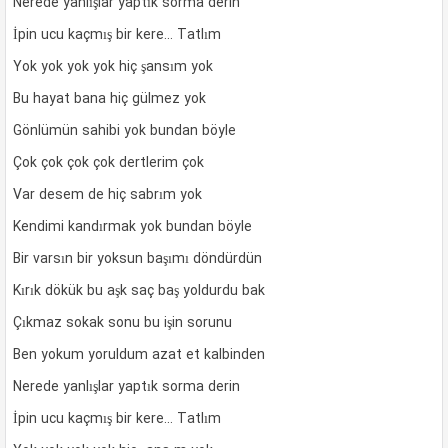
Nerede yanlışlar yaptık sorma derin
İpin ucu kaçmış bir kere… Tatlım
Yok yok yok yok hiç şansım yok
Bu hayat bana hiç gülmez yok
Gönlümün sahibi yok bundan böyle
Çok çok çok çok dertlerim çok
Var desem de hiç sabrım yok
Kendimi kandırmak yok bundan böyle
Bir varsın bir yoksun başımı döndürdün
Kırık dökük bu aşk saç baş yoldurdu bak
Çıkmaz sokak sonu bu işin sorunu
Ben yokum yoruldum azat et kalbinden
Nerede yanlışlar yaptık sorma derin
İpin ucu kaçmış bir kere… Tatlım