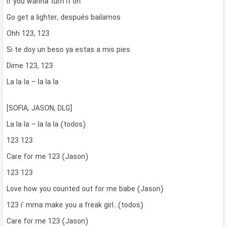
If you wanna turn it on
Go get a lighter, después bailamos
Ohh 123, 123
Si te doy un beso ya estas a mis pies
Dime 123, 123
La la la – la la la
[SOFIA, JASON, DLG]
La la la – la la la (todos)
123 123
Care for me 123 (Jason)
123 123
Love how you counted out for me babe (Jason)
123 i’ mma make you a freak girl…(todos)
Care for me 123 (Jason)