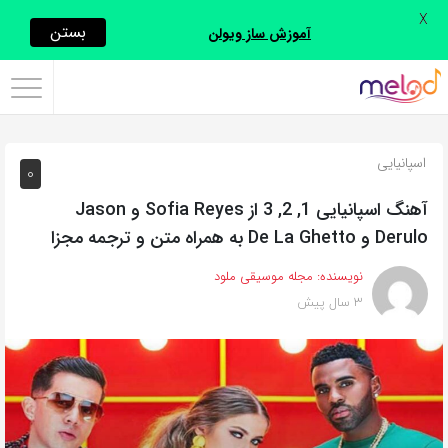
X
اشتراک
بستن
آموزش ساز ویولن
گذاری
با
استفاده
اسپانیایی
0
از
روش‌های
آهنگ اسپانیایی 1, 2, 3 از Sofia Reyes و Jason
زیر
Derulo و De La Ghetto به همراه متن و ترجمه مجزا
می‌توانید
نویسنده:
مجله موسیقی ملود
این
3 سال پیش
صفحه
را
با
دوستان
خود