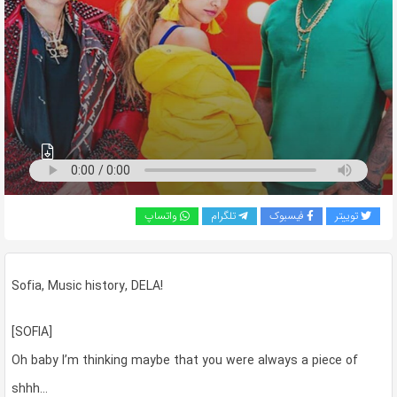
به
اشتراک
بگذارید.
کپی
لینک
توییتر
فیسبوک
تلگرام
واتساپ
Sofia, Music history, DELA!
[SOFIA]
Oh baby I’m thinking maybe that you were always a piece of
shhh…