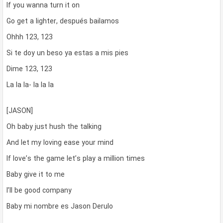
If you wanna turn it on
Go get a lighter, después bailamos
Ohhh 123, 123
Si te doy un beso ya estas a mis pies
Dime 123, 123
La la la- la la la
[JASON]
Oh baby just hush the talking
And let my loving ease your mind
If love’s the game let’s play a million times
Baby give it to me
I’ll be good company
Baby mi nombre es Jason Derulo