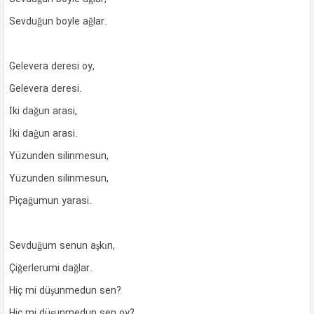
Sevduğun boyle ağlar.
Gelevera deresi oy,
Gelevera deresi.
İki dağun arasi,
İki dağun arasi.
Yüzunden silinmesun,
Yüzunden silinmesun,
Piçağumun yarasi.
Sevduğum senun aşkın,
Çiğerlerumi dağlar.
Hiç mi düşunmedun sen?
Hiç mi düşunmedun sen oy?