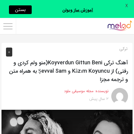
X
اشتراک
بستن
آموزش ساز ویولن
گذاری
با
استفاده
ترکی
0
از
روش‌های
آهنگ ترکی Koyverdun Gittun Beni(منو ولم کردی و
زیر
رفتی) از Kâzım Koyuncu و Şevval Sam به همراه متن
می‌توانید
و ترجمه مجزا
این
نویسنده:
مجله موسیقی ملود
صفحه
2 سال پیش
را
با
دوستان
خود