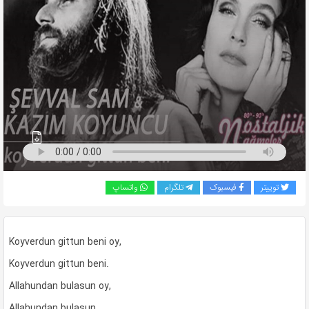
به
اشتراک
بگذارید.
کپی
لینک
توییتر
فیسبوک
تلگرام
واتساپ
Koyverdun gittun beni oy,
Koyverdun gittun beni.
Allahundan bulasun oy,
Allahundan bulasun.