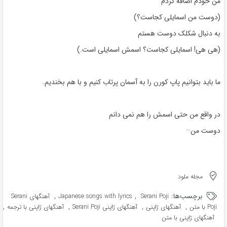
من خودم اضافه کردم
(دوست من اسمایلی کجاست؟)
به دنبال شکلک دوست هستم
(هی هی! اسمایلی کجاست؟ اسمش اسمایلی است.)
ما باید بتوانیم پاپ کورن را به آسمان پرتاب کنیم و با هم بخندیم.
در واقع من حتی اسمش را هم نمی دانم
دوست من···
مجله ملود
برچسب‌ها:
,
,
Serani Poji
Japanese songs with lyrics
آهنگهای Serani
,
,
,
,
Poji با متن
آهنگهای ژاپنی
آهنگهای ژاپنی Serani Poji
آهنگهای ژاپنی با ترجمه
آهنگهای ژاپنی با متن