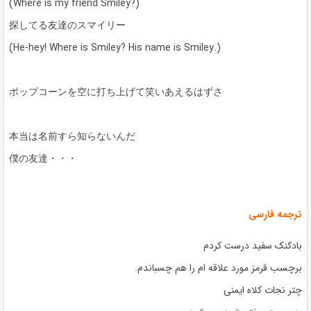
(Where is my friend Smiley?)
探してる友達のスマイリー
(He-hey! Where is Smiley? His name is Smiley.)
ポップコーンを空に打ち上げて笑いあえるはずさ
本当は名前すら知らないんだ
僕の友達・・・
ترجمه فارسی
بادکنک سفید درست کردم
برچسب قرمز مورد علاقه ام را هم چسباندم.
چتر نجات کلاه ایمنی