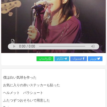
به
اشتراک
بگذارید.
کپی
لینک
توییتر
فیسبوک
تلگرام
واتساپ
僕は白い気球を作った
お気に入りの赤いステッカーも貼った
ヘルメット パラシュート
ふたつずつおそろいで用意した