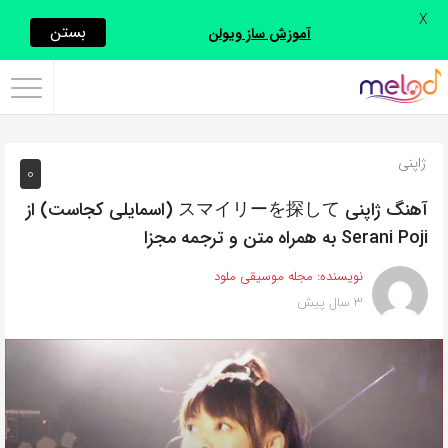
X
اشتراک
بستن
آموزش ساز ویولن
گذاری
با
استفاده
ژاپنی
0
از
روش‌های
آهنگ ژاپنی スマイリーを探して (اسمایلی کجاست) از
زیر
Serani Poji به همراه متن و ترجمه مجزا
می‌توانید
نویسنده:
مجله موسیقی ملود
این
3 سال پیش
صفحه
را
با
دوستان
خود