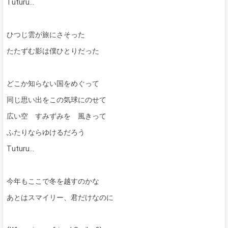
Tuturu…
ひつじ雲が旅にさそった
たたずむ影は僕ひとりだった
どこか知らない国をめぐって
同じ思い出をこの気球にのせて
広い空 すみずみを 風きって
ふたりならゆけるだろう
Tuturu…
今年もここで冬を越すのかな
あとはスマイリー、君だけなのに