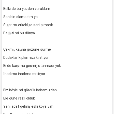
Belki de bu yüzden vuruldum
Sahibin olamadım ya
Sığar mı erkekliğe seni şımarık
Değişti mi bu dünya
Çekmiş kaşına gözüne sürme
Dudaklar kıpkırmızı kırıtıyor
Bi de karşıma geçmiş utanması yok
İnadıma inadıma sırıtıyor
Biz böyle mi gördük babamızdan
Ele güne rezil olduk
Yeni adet gelmiş eski köye vah