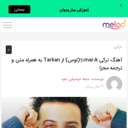
X
اشتراک
بستن
آموزش ساز ویولن
گذاری
با
استفاده
ترکی
0
از
روش‌های
آهنگ ترکی Şımarık(لوس) از Tarkan به همراه متن و
زیر
ترجمه مجزا
می‌توانید
نویسنده:
مجله موسیقی ملود
این
3 سال پیش
صفحه
را
با
دوستان
خود