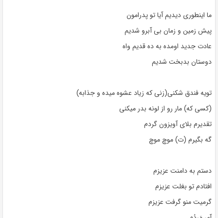
ما اینطوری دیدیم آیا تو پدرامون
پیش زمین و زمان بی آبرو شدیم
عادت جدید اومده به ده قدیم واه
دوستان بدبخت شدیم
تویه فندق شکنی(زنی که زیاد عشوه میده و جذابه)
(کسی که) مار رو از لونه بدر میکنی
تقدیرم بلای آویزون گردم
گه بگیرم (ت) موچ موچ
دستم به دامنت عزیزم
افتادم تو بغلت عزیزم
گرمیت منو گرفت عزیزم
آی مَردُم