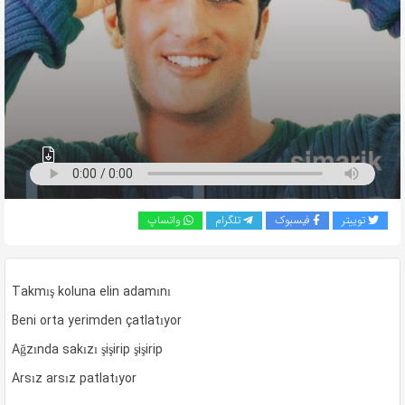
به
اشتراک
بگذارید.
کپی
لینک
توییتر
فیسبوک
تلگرام
واتساپ
Takmış koluna elin adamını
Beni orta yerimden çatlatıyor
Ağzında sakızı şişirip şişirip
Arsız arsız patlatıyor