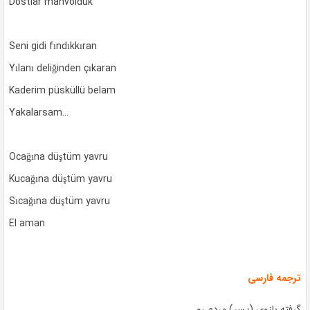
Dostlar mahvolduk
Seni gidi fındıkkıran
Yılanı deliğinden çıkaran
Kaderim püsküllü belam
Yakalarsam…
Ocağına düştüm yavru
Kucağına düştüm yavru
Sıcağına düştüm yavru
El aman
ترجمه فارسی
گرفته بازوی (پسر) مردم رو