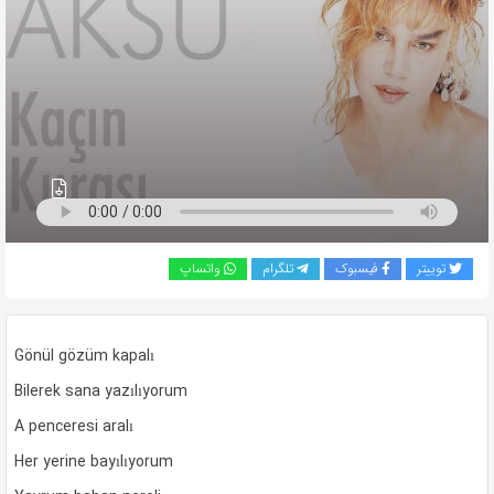
به
اشتراک
بگذارید.
کپی
لینک
توییتر
فیسبوک
تلگرام
واتساپ
Gönül gözüm kapalı
Bilerek sana yazılıyorum
A penceresi aralı
Her yerine bayılıyorum