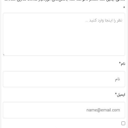
*
نام*
ایمیل*