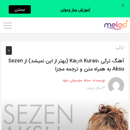
X
اشتراک
بستن
آموزش ساز ویولن
گذاری
با
استفاده
ترکی
0
از
روش‌های
آهنگ ترکی Kaçın Kurası (بهتر از این نمیشد) از Sezen
زیر
Aksu به همراه متن و ترجمه مجزا
می‌توانید
نویسنده:
مجله موسیقی ملود
این
3 سال پیش
صفحه
را
با
دوستان
خود