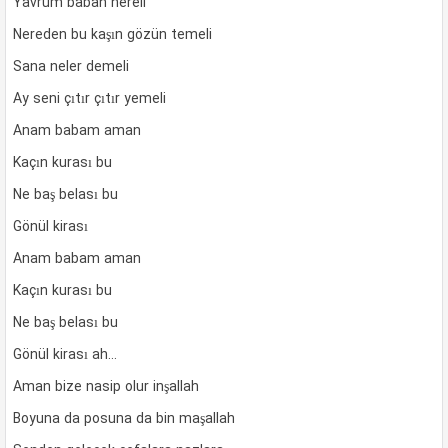
Yavrum baban nereli
Nereden bu kaşın gözün temeli
Sana neler demeli
Ay seni çıtır çıtır yemeli
Anam babam aman
Kaçın kurası bu
Ne baş belası bu
Gönül kirası
Anam babam aman
Kaçın kurası bu
Ne baş belası bu
Gönül kirası ah…
Aman bize nasip olur inşallah
Boyuna da posuna da bin maşallah