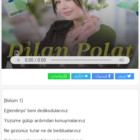
به
اشتراک
بگذارید.
کپی
لینک
توییتر
فیسبوک
تلگرام
واتساپ
[Bölüm 1]
Eğlendiriyo’ beni dedikodularınız
Yüzüme gülüp ardımdan konuşmalarınız
Ne gözünüz tutar ne de beddualarınız