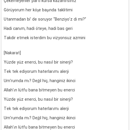
Çekemeyenler parti kursa kazanırsınız
Görüyorum her köşe başında taklitimi
Utanmadan bi’ de soruyor “Benziyo’z di mi?”
Hadi canım, hadi öteye, hadi bas geri
Takdir etmek isterdim bu vizyonsuz azmini
[Nakarat]
Yüzde yüz enerci, bu nasıl bir sinerji?
Tek tek ediyorum haterlarımı alerji
Um’rumda mı? Değil hiç, hanginiz ikinci
Allah’ın lütfu bana bitmeyen bu enerci
Yüzde yüz enerci, bu nasıl bir sinerji?
Tek tek ediyorum haterlarımı alerji
Um’rumda mı? Değil hiç, hanginiz ikinci
Allah’ın lütfu bana bitmeyen bu enerci