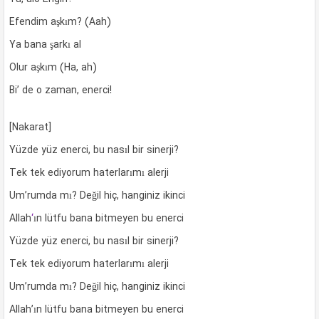
Efendim aşkım? (Aah)
Ya bana şarkı al
Olur aşkım (Ha, ah)
Bi’ de o zaman, enerci!
[Nakarat]
Yüzde yüz enerci, bu nasıl bir sinerji?
Tek tek ediyorum haterlarımı alerji
Um’rumda mı? Değil hiç, hanginiz ikinci
Allah
‘
ın lütfu bana bitmeyen bu enerci
Yüzde yüz enerci, bu nasıl bir sinerji?
Tek tek ediyorum haterlarımı alerji
Um’rumda mı? Değil hiç, hanginiz ikinci
Allah’ın lütfu bana bitmeyen bu enerci