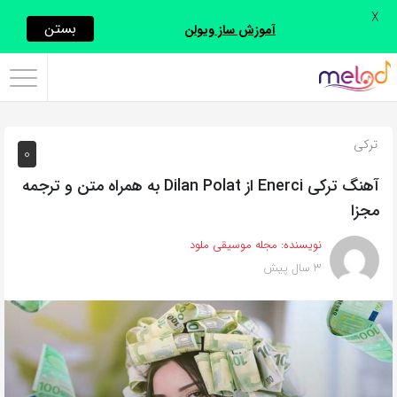
X
اشتراک
بستن
آموزش ساز ویولن
گذاری
با
استفاده
ترکی
0
از
روش‌های
آهنگ ترکی Enerci از Dilan Polat به همراه متن و ترجمه
زیر
مجزا
می‌توانید
نویسنده:
مجله موسیقی ملود
این
3 سال پیش
صفحه
را
با
دوستان
خود