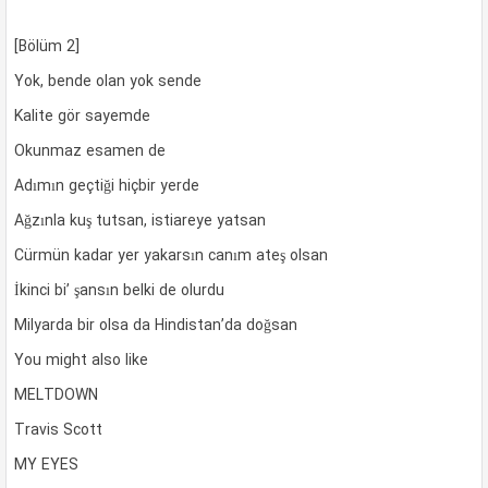
[Bölüm 2]
Yok, bende olan yok sende
Kalite gör sayemde
Okunmaz esamen de
Adımın geçtiği hiçbir yerde
Ağzınla kuş tutsan, istiareye yatsan
Cürmün kadar yer yakarsın canım ateş olsan
İkinci bi’ şansın belki de olurdu
Milyarda bir olsa da Hindistan’da doğsan
You might also like
MELTDOWN
Travis Scott
MY EYES