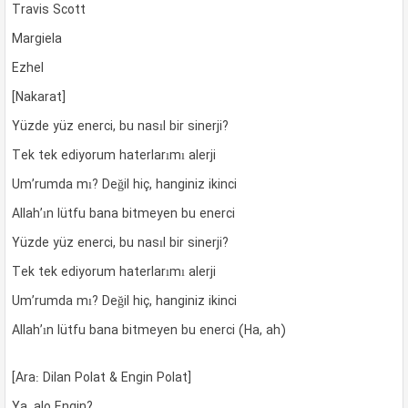
Travis Scott
Margiela
Ezhel
[Nakarat]
Yüzde yüz enerci, bu nasıl bir sinerji?
Tek tek ediyorum haterlarımı alerji
Um’rumda mı? Değil hiç, hanginiz ikinci
Allah’ın lütfu bana bitmeyen bu enerci
Yüzde yüz enerci, bu nasıl bir sinerji?
Tek tek ediyorum haterlarımı alerji
Um’rumda mı? Değil hiç, hanginiz ikinci
Allah’ın lütfu bana bitmeyen bu enerci (Ha, ah)
[Ara: Dilan Polat & Engin Polat]
Ya, alo Engin?