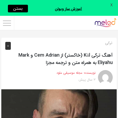
X
اشتراک
بستن
آموزش ساز ویولن
گذاری
با
استفاده
ترکی
0
از
روش‌های
آهنگ ترکی Kül (خاکستر) از Cem Adrian و Mark
زیر
Eliyahu به همراه متن و ترجمه مجزا
می‌توانید
نویسنده:
مجله موسیقی ملود
این
2 سال پیش
صفحه
را
با
دوستان
خود