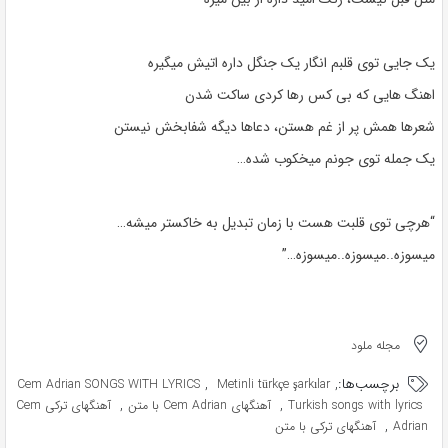
یک جایی توی قلبم انگار یک جنگل داره اتیش میگیره
اهنگ هایی که بی کس رها کردی ساکت شدن
شعرها همش پر از غم هستن، دعاها دیگه شفابخش نیستن
یک جمله توی جونم میخکوب شده…
“هرچی توی قلبت هست با زمان تبدیل به خاکستر میشه…
میسوزه..میسوزه..میسوزه…”
مجله ملود
برچسب‌ها:
,
,
Cem Adrian SONGS WITH LYRICS
Metinli türkçe şarkılar
,
,
Turkish songs with lyrics
آهنگهای Cem Adrian با متن
آهنگهای ترکی Cem
,
Adrian
آهنگهای ترکی با متن