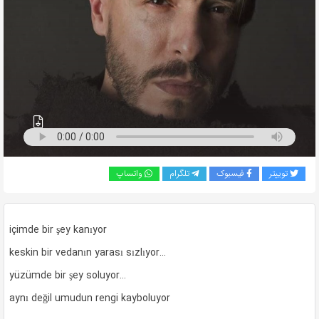
به
اشتراک
بگذارید.
کپی
لینک
توییتر
فیسبوک
تلگرام
واتساپ
içimde bir şey kanıyor
keskin bir vedanın yarası sızlıyor…
yüzümde bir şey soluyor…
aynı değil umudun rengi kayboluyor