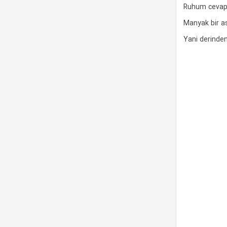
Ruhum cevap 
Manyak bir as
Yani derinde