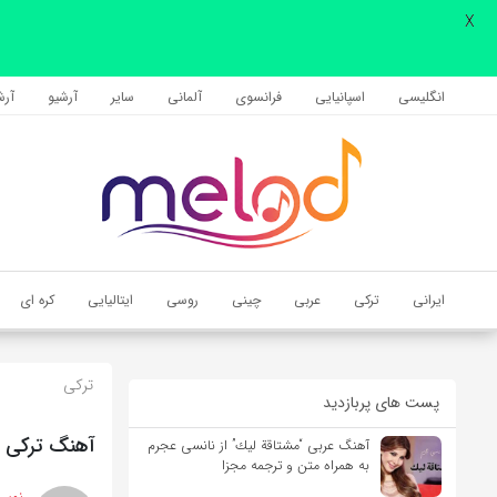
X
اشتراک گذاری
با استفاده از روش‌های زیر می‌توانید این صفحه را با دوستان خود به
انگلیسی
اسپانیایی
فرانسوی
آلمانی
سایر
آرشیو
آرشی
اشتراک بگذارید.
کپی لینک
ایرانی
ترکی
عربی
چینی
روسی
ایتالیایی
کره ای
ترکی
پست های پربازدید
آهنگ ترکی Derinden (عمیقا) از Barış Diri به همراه متن و ترجمه مجزا
آهنگ عربی “مشتاقة لیك” از نانسی عجرم
به همراه متن و ترجمه مجزا