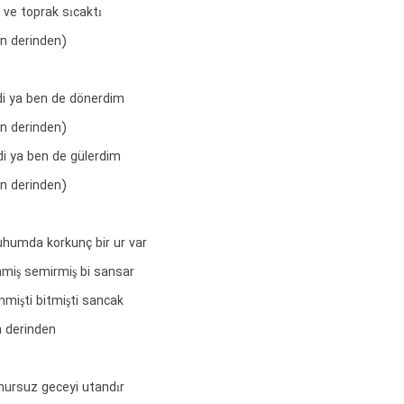
 ve toprak sıcaktı
en derinden)
i ya ben de dönerdim
en derinden)
i ya ben de gülerdim
en derinden)
uhumda korkunç bir ur var
nmiş semirmiş bi sansar
mişti bitmişti sancak
n derinden
ursuz geceyi utandır