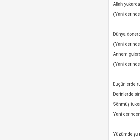
Allah yukarda
(Yani derind
Dünya dönerd
(Yani derind
Annem gülerd
(Yani derind
Bugünlerde r
Derinlerde si
Sönmüş tüken
Yani derinde
Yüzümde şu n