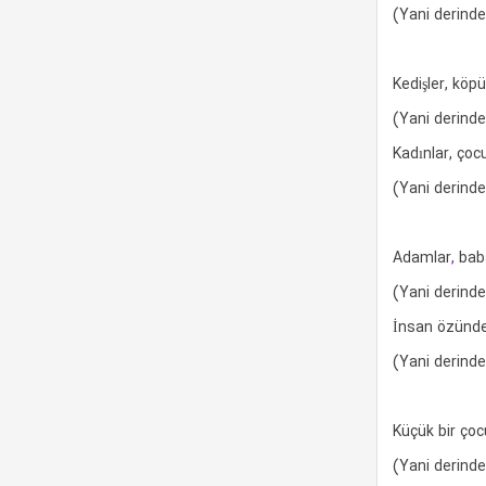
(Yani derind
Kedişler, köp
(Yani derind
Kadınlar, çoc
(Yani derind
Adamlar
,
baba
(Yani derind
İnsan özünde
(Yani derind
Küçük bir çoc
(Yani derind