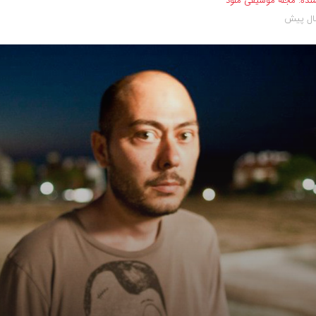
نده:
مجله موسیقی ملود