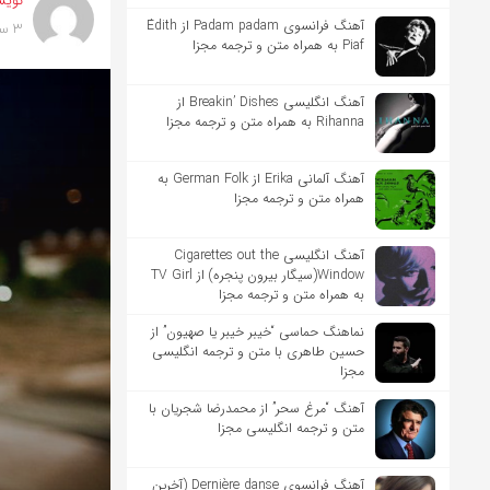
نویس
آهنگ فرانسوی Padam padam از Édith
3 سال پیش
Piaf به همراه متن و ترجمه مجزا
آهنگ انگلیسی Breakin’ Dishes از
Rihanna به همراه متن و ترجمه مجزا
آهنگ آلمانی Erika از German Folk به
همراه متن و ترجمه مجزا
آهنگ انگلیسی Cigarettes out the
Window(سیگار بیرون پنجره) از TV Girl
به همراه متن و ترجمه مجزا
نماهنگ حماسی “خیبر خیبر یا صهیون” از
حسین طاهری با متن و ترجمه انگلیسی
مجزا
آهنگ “مرغ سحر” از محمدرضا شجریان با
متن و ترجمه انگلیسی مجزا
آهنگ فرانسوی Dernière danse (آخرین