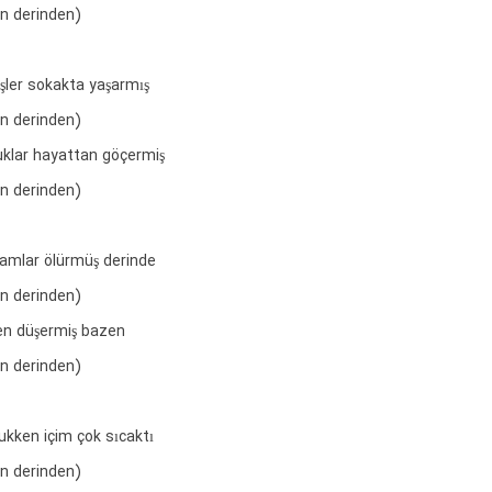
en derinden)
üşler sokakta yaşarmış
en derinden)
uklar hayattan göçermiş
en derinden)
mlar ölürmüş derinde
en derinden)
n düşermiş bazen
en derinden)
ukken içim çok sıcaktı
en derinden)