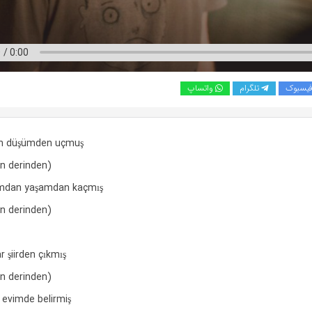
یسبوک
تلگرام
واتساپ
en düşümden uçmuş
en derinden)
amdan yaşamdan kaçmış
en derinden)
r şiirden çıkmış
en derinden)
r evimde belirmiş