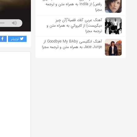
رقص) از Indila به همراه متن و ترجمه
مجزا
آهنگ عربی “تلك قضية”(آن چیزِ
دیگریست) از كايروكي به همراه متن و
ترجمه مجزا
توییتر
ف
آهنگ انگلیسی Goodbye My BAby از
Jace Junje به همراه متن و ترجمه مجزا