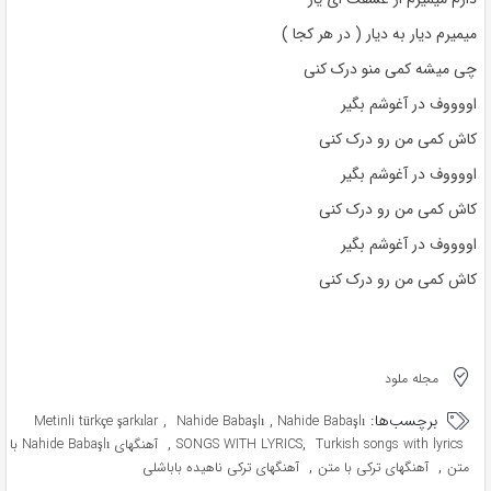
میمیرم دیار به دیار ( در هر کجا )
چی میشه کمی منو درک کنی
اووووف در آغوشم بگیر
کاش کمی من رو درک کنی
اووووف در آغوشم بگیر
کاش کمی من رو درک کنی
اووووف در آغوشم بگیر
کاش کمی من رو درک کنی
مجله ملود
برچسب‌ها:
,
,
Metinli türkçe şarkılar
Nahide Babaşlı
Nahide Babaşlı
,
,
Turkish songs with lyrics
SONGS WITH LYRICS
آهنگهای Nahide Babaşlı با
,
,
متن
آهنگهای ترکی با متن
آهنگهای ترکی ناهیده باباشلی