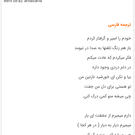
Beni biraz anlasana
ترجمه فارسی
خودم را اسیر و گرفتار کردم
باز هم زنگ تلفنها به صدا در نیومد
فکر میکردم که عادت میکنم
در دلم دردی وجود داره
بیا و نکن ای خورشید نازنین من
تو هستی برای دل من جفت
چی میشه منو کمی درک کنی
دارم میمیرم از عشقت ای یار
میمیرم دیار به دیار ( در هر کجا )
چی میشه کمی منو درک کنی