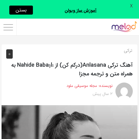
X
اشتراک
بستن
آموزش ساز ویولن
گذاری
با
استفاده
ترکی
0
از
روش‌های
آهنگ ترکی Anlasana(درکم کن) از Nahide Babaşlı به
زیر
همراه متن و ترجمه مجزا
می‌توانید
نویسنده:
مجله موسیقی ملود
این
2 سال پیش
صفحه
را
با
دوستان
خود