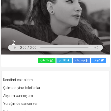
به
اشتراک
بگذارید.
کپی
لینک
توییتر
فیسبوک
تلگرام
واتساپ
Kendimi esir aldım
Çalmadı yine telefonlar
Alışırım sanmıştım
Yüreğimde sancın var