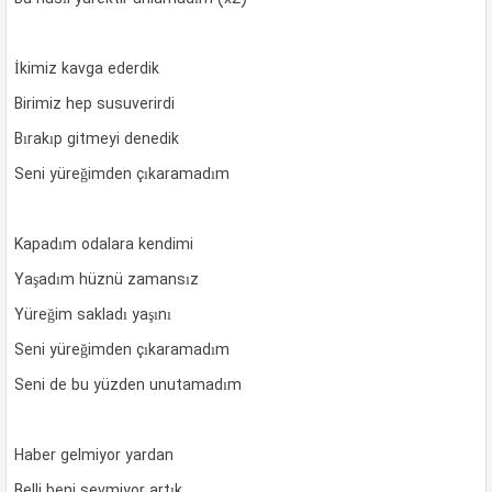
İkimiz kavga ederdik
Birimiz hep susuverirdi
Bırakıp gitmeyi denedik
Seni yüreğimden çıkaramadım
Kapadım odalara kendimi
Yaşadım hüznü zamansız
Yüreğim sakladı yaşını
Seni yüreğimden çıkaramadım
Seni de bu yüzden unutamadım
Haber gelmiyor yardan
Belli beni sevmiyor artık