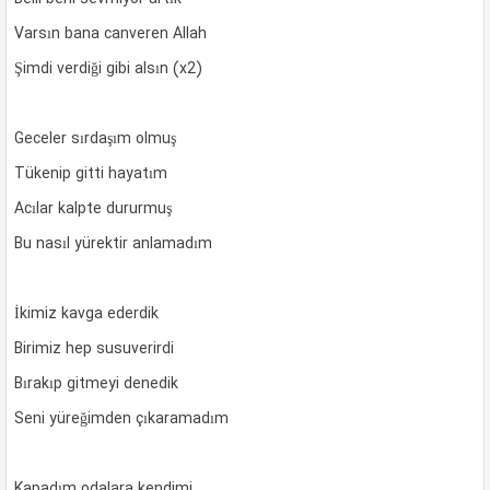
Varsın bana canveren Allah
Şimdi verdiği gibi alsın (x2)
Geceler sırdaşım olmuş
Tükenip gitti hayatım
Acılar kalpte dururmuş
Bu nasıl yürektir anlamadım
İkimiz kavga ederdik
Birimiz hep susuverirdi
Bırakıp gitmeyi denedik
Seni yüreğimden çıkaramadım
Kapadım odalara kendimi