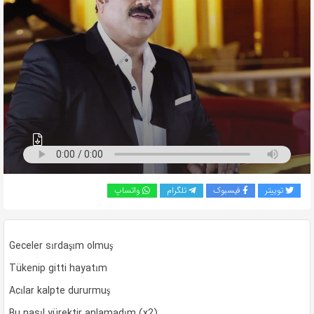
به
اشتراک
بگذارید.
کپی
لینک
توییتر
فیسبوک
تلگرام
واتساپ
Geceler sırdaşım olmuş
Tükenip gitti hayatım
Acılar kalpte dururmuş
Bu nasıl yürektir anlamadım (x2)