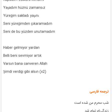
Yaşadım hüznü zamansız
Yüreğim sakladı yaşını
Seni yüreğimden çıkaramadım
Seni de bu yüzden unutamadım
Haber gelmiyor yardan
Belli beni sevmiyor artık
Varsın bana canveren Allah
Şimdi verdiği gibi alsın (x2)
ترجمه فارسی
شب محرم من شده است
زندگی‌ام تمام شد