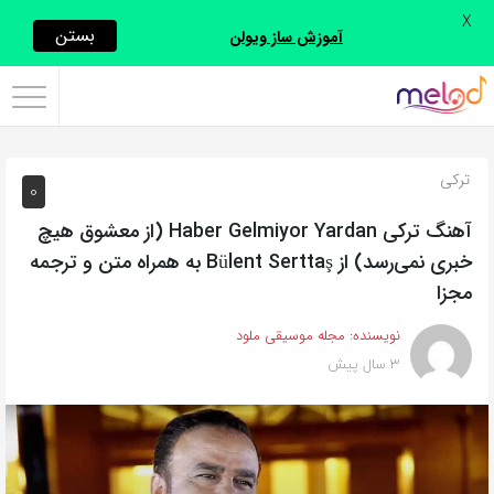
X
اشتراک
بستن
آموزش ساز ویولن
گذاری
با
استفاده
ترکی
0
از
روش‌های
آهنگ ترکی Haber Gelmiyor Yardan (از معشوق هیچ
زیر
خبری نمی‌رسد) از Bülent Serttaş به همراه متن و ترجمه
می‌توانید
مجزا
این
نویسنده:
مجله موسیقی ملود
صفحه
3 سال پیش
را
با
دوستان
خود