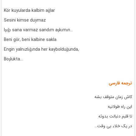
Kör kuyularda kalbim ağlar
Sesini kimse duymaz
Işığı sana varmaz sandım aşkımın…
Beni gör, beni kalbine sakla
Engin yalnızlığında her kaybolduğunda,
Boşlukta…
ترجمه فارسی
کاش زمان متوقف بشه
این راه طولانیه
تا قلبم دنبالت بدوئه
در یک خلاء بی وقت…