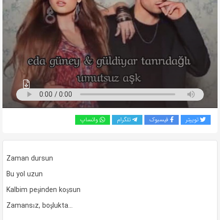
به
اشتراک
بگذارید.
کپی
لینک
توییتر
فیسبوک
تلگرام
واتساپ
Zaman dursun
Bu yol uzun
Kalbim peşinden koşsun
Zamansız, boşlukta…