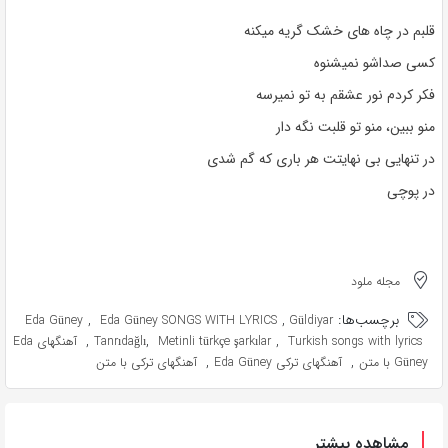
قلبم در چاه های خشک گریه میکنه
کسی صداشو نمیشنوه
فکر کردم نور عشقم به تو نمیرسه
منو ببین، منو تو قلبت نگه دار
در تنهایی بی نهایتت هر باری که گم شدی
در پوچی
مجله ملود
برچسب‌ها:
,
,
Eda Güney
Eda Güney SONGS WITH LYRICS
Güldiyar
,
,
,
Turkish songs with lyrics
Metinli türkçe şarkılar
Tanrıdağlı
آهنگهای Eda
,
,
Güney با متن
آهنگهای ترکی Eda Güney
آهنگهای ترکی با متن
مشاهده بیشتر