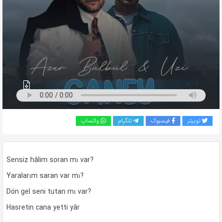
به
اشتراک
بگذارید.
کپی
لینک
توییتر
فیسبوک
تلگرام
واتساپ
Sensiz hâlim soran mı var?
Yaralarım saran var mı?
Dön gel seni tutan mı var?
Hasretin cana yetti yâr