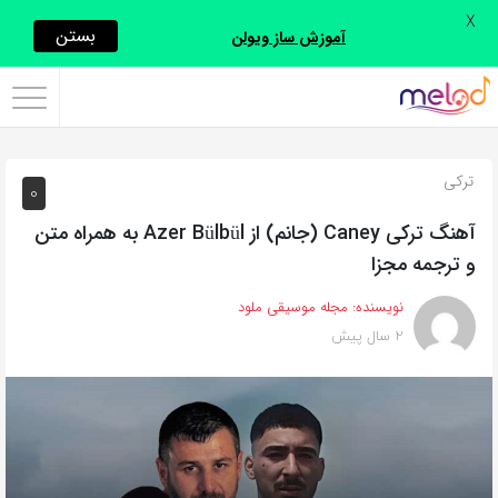
X
اشتراک
بستن
آموزش ساز ویولن
گذاری
با
استفاده
ترکی
0
از
روش‌های
آهنگ ترکی Caney (جانم) از Azer Bülbül به همراه متن
زیر
و ترجمه مجزا
می‌توانید
نویسنده:
مجله موسیقی ملود
این
2 سال پیش
صفحه
را
با
دوستان
خود