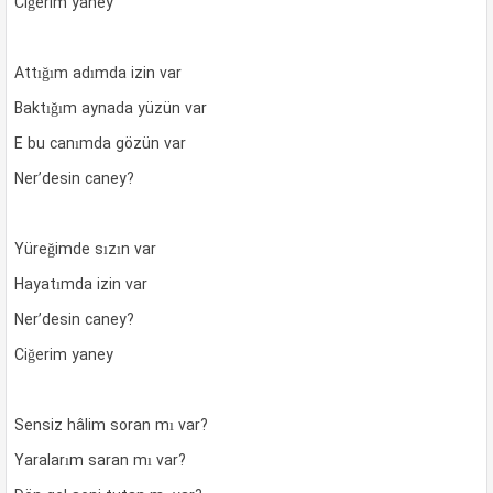
Ciğerim yaney
Attığım adımda izin var
Baktığım aynada yüzün var
E bu canımda gözün var
Ner’desin caney?
Yüreğimde sızın var
Hayatımda izin var
Ner’desin caney?
Ciğerim yaney
Sensiz hâlim soran mı var?
Yaralarım saran mı var?