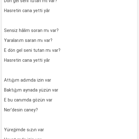
Dön gel seni tutan mı var?
Hasretin cana yetti yâr
Sensiz hâlim soran mı var?
Yaralarım saran mı var?
E dön gel seni tutan mı var?
Hasretin cana yetti yâr
Attığım adımda izin var
Baktığım aynada yüzün var
E bu canımda gözün var
Ner’desin caney?
Yüreğimde sızın var