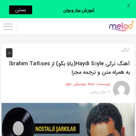
X
اشتراک
بستن
آموزش ساز ویولن
گذاری
با
استفاده
ترکی
0
از
روش‌های
آهنگ ترکی Haydi Söyle(یالا بگو) از İbrahim Tatlıses
زیر
به همراه متن و ترجمه مجزا
می‌توانید
نویسنده:
مجله موسیقی ملود
این
2 سال پیش
صفحه
را
با
دوستان
خود