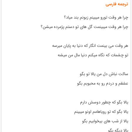
ترجمه فارسی
چرا هر وقت تورو میبینم زبونم بند میاد؟
چرا هر وقت میبینمت گل های تو دستم پژمرده میشن؟
هر وقت می بینمت انگار که دنیا به پایان میرسه
تو چشمات که نگاه میکنم دنیا مال من میشه
ساکت نباش دل من یالا تو بگو
عشقم و دردم رو به محبوبم بگو
یالا بگو که چطور دوسش دارم
یالا بگو که تو رویاهامم اونو میبینم
یالا از شب های بیخوابیم بگو
یالا دیگه بگو