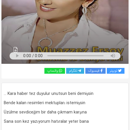
به
اشتراک
بگذارید.
کپی
لینک
توییتر
فیسبوک
تلگرام
واتساپ
… Kara haber tez duyulur unutsun beni demişsin
Bende kalan resimleri mektupları istemişsin
Üzülme sevdiceğim bir daha çıkmam karşına
Sana son kez yazıyorum hatıralar yeter bana