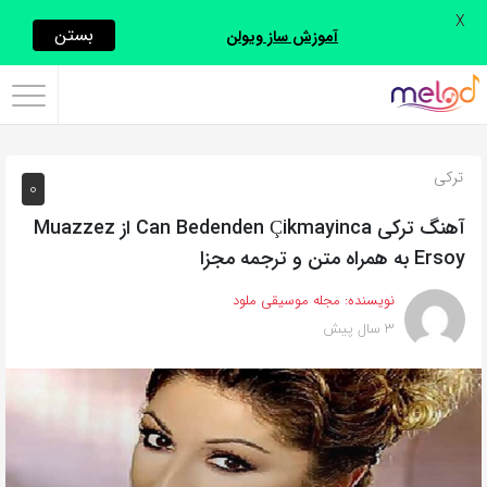
X
اشتراک
بستن
آموزش ساز ویولن
گذاری
با
استفاده
ترکی
0
از
روش‌های
آهنگ ترکی Can Bedenden Çikmayinca از Muazzez
زیر
Ersoy به همراه متن و ترجمه مجزا
می‌توانید
نویسنده:
مجله موسیقی ملود
این
3 سال پیش
صفحه
را
با
دوستان
خود