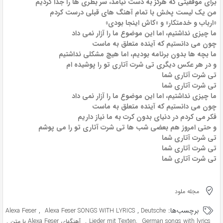
برای موفقیتی که هرگز به دست نیامد، سر بطری ها را جدا کردیم
من یک لیست پخش با تمام آهنگ های قبلی درست کردم
«ارباب و خدمتکار» و «کاش اینجا بودی»
ما چیزی نداشتیم، اما این موضوع ما را آزار نمی داد
چون می دانستیم که آینده متعلق به ماست
ما بچه ها بدون برنامه بودیم، اما هیچ مشکلی نداشتیم
و در هر عکس دیگری تی شرت آتاری تو را پوشیده ام
تی شرت آتاری شما
تی شرت آتاری شما
ما چیزی نداشتیم، اما این موضوع ما را آزار نمی داد
چون می دانستیم که آینده متعلق به ماست
فکر می کردم در دنیای بدون کرت به ما نیاز داریم
و حتی امروز هم بعضی شب ها تی شرت آتاری تو را می پوشم
تی شرت آتاری شما
تی شرت آتاری شما
تی شرت آتاری شما
مجله ملود
برچسب‌ها:
,
,
Alexa Feser
Alexa Feser SONGS WITH LYRICS
Deutsche
,
,
,
German songs with lyrics
Lieder mit Texten
آهنگهای Alexa Feser با متن