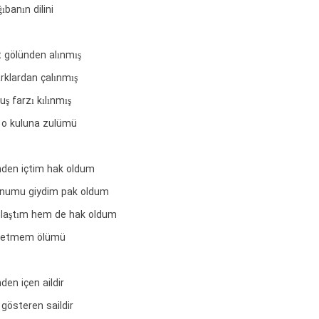
ıbanın dilini
t gölünden alınmış
ırklardan çalınmış
ş farzı kılınmış
 o kuluna zulümü
inden içtim hak oldum
onumu giydim pak oldum
laştım hem de hak oldum
ad etmem ölümü
den içen aildir
 gösteren saildir