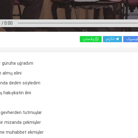
یسبوک
تلگرام
واتساپ
ir güruha uğradım
n almış elini
anda dedim söyledim
hakıykatin ilini
 ü gevherden tutmuşlar
ir mizanda çekmişler
ne muhabbet ekmişler