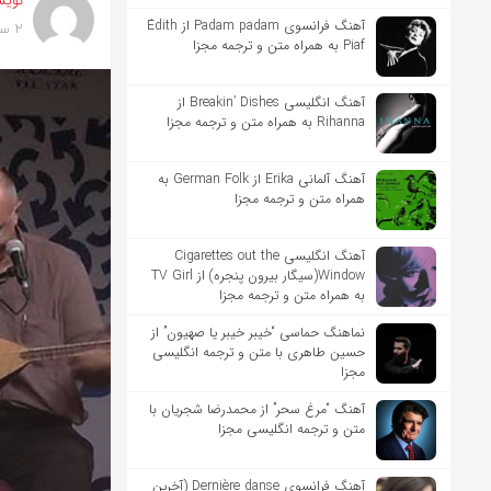
نویس
آهنگ فرانسوی Padam padam از Édith
2 سال پیش
Piaf به همراه متن و ترجمه مجزا
آهنگ انگلیسی Breakin’ Dishes از
Rihanna به همراه متن و ترجمه مجزا
آهنگ آلمانی Erika از German Folk به
همراه متن و ترجمه مجزا
آهنگ انگلیسی Cigarettes out the
Window(سیگار بیرون پنجره) از TV Girl
به همراه متن و ترجمه مجزا
نماهنگ حماسی “خیبر خیبر یا صهیون” از
حسین طاهری با متن و ترجمه انگلیسی
مجزا
آهنگ “مرغ سحر” از محمدرضا شجریان با
متن و ترجمه انگلیسی مجزا
آهنگ فرانسوی Dernière danse (آخرین