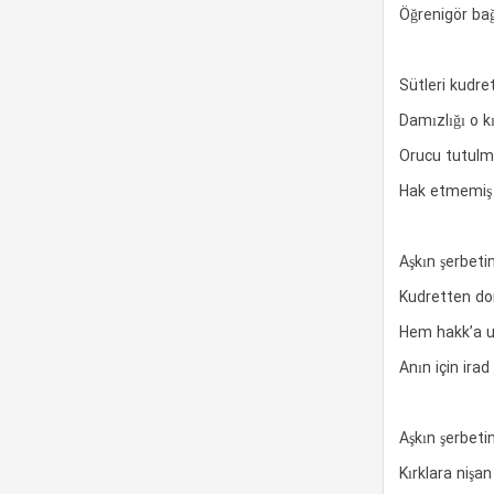
Öğrenigör bağ
Sütleri kudre
Damızlığı o k
Orucu tutulmu
Hak etmemiş
Aşkın şerbet
Kudretten d
Hem hakk’a u
Anın için ir
Aşkın şerbetin
Kırklara nişan