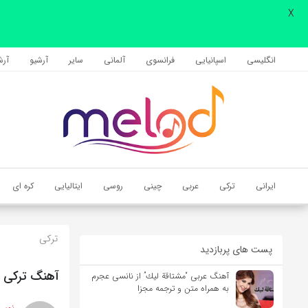
X
اشتراک گذاری
با استفاده از روش‌های زیر می‌توانید این صفحه را با دوستان خود به
انگلیسی
اسپانیایی
فرانسوی
آلمانی
سایر
آرشیو
آرشی
اشتراک بگذارید.
کپی لینک
ایرانی
ترکی
عربی
چینی
روسی
ایتالیایی
کره ای
ترکی
پست های پربازدید
آهنگ ترکی Naci Derler (ناجی می‌گوید) از Erkan Oğur به همراه متن و ترجمه مجزا
آهنگ عربی “مشتاقة لیك” از نانسی عجرم
به همراه متن و ترجمه مجزا