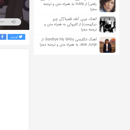
رقص) از Indila به همراه متن و ترجمه
مجزا
آهنگ عربی “تلك قضية”(آن چیزِ
دیگریست) از كايروكي به همراه متن و
ترجمه مجزا
توییتر
ف
آهنگ انگلیسی Goodbye My BAby از
Jace Junje به همراه متن و ترجمه مجزا