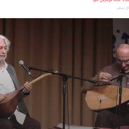
نده:
مجله موسیقی ملود